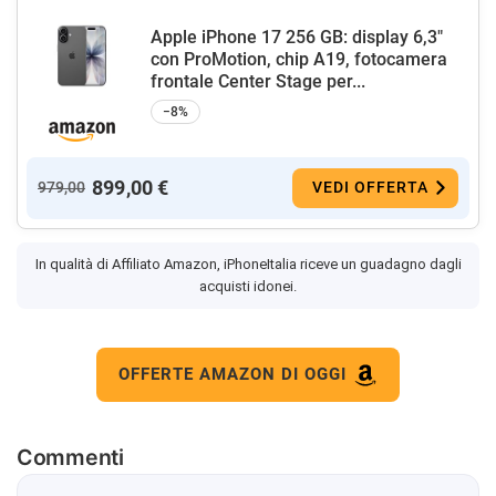
Apple iPhone 17 256 GB: display 6,3"
con ProMotion, chip A19, fotocamera
frontale Center Stage per...
−8%
899,00 €
979,00
VEDI OFFERTA
In qualità di Affiliato Amazon, iPhoneItalia riceve un guadagno dagli
acquisti idonei.
OFFERTE AMAZON DI OGGI
Commenti