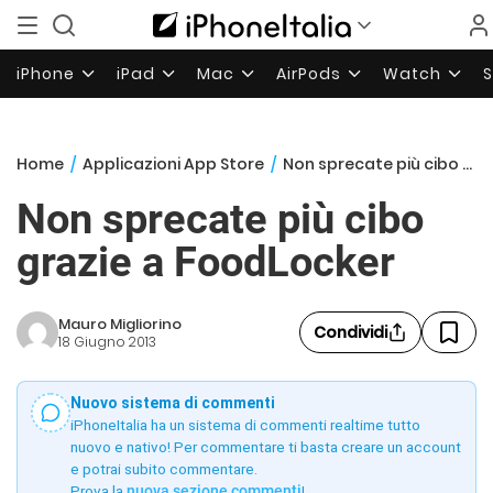
iPhone
iPad
Mac
AirPods
Watch
Home
/
Applicazioni App Store
/
Non sprecate più cibo grazie a FoodLocker
Non sprecate più cibo
grazie a FoodLocker
Mauro Migliorino
Condividi
18 Giugno 2013
Nuovo sistema di commenti
iPhoneItalia ha un sistema di commenti realtime tutto
nuovo e nativo! Per commentare ti basta creare un account
e potrai subito commentare.
Prova la
nuova sezione commenti
!