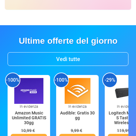
Ultime offerte del giorno
Vedi tutte
-100%
-100%
-29%
In evidenza
In evidenza
In evidenza
Amazon Music
Audible: Gratis 30
Logitech MX 
Unlimited GRATIS
gg
S Tastiera
30gg
Wireless (G
10,99 €
9,99 €
119,99 €