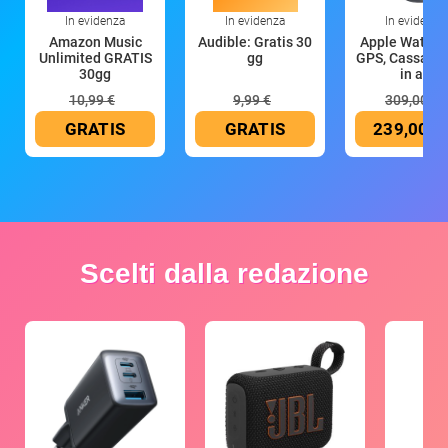
In evidenza
In evidenza
In evidenza
Amazon Music
Audible: Gratis 30
Apple Watch 
Unlimited GRATIS
gg
GPS, Cassa 4
30gg
in all
10,99 €
9,99 €
309,00 €
GRATIS
GRATIS
239,00 €
Scelti dalla redazione