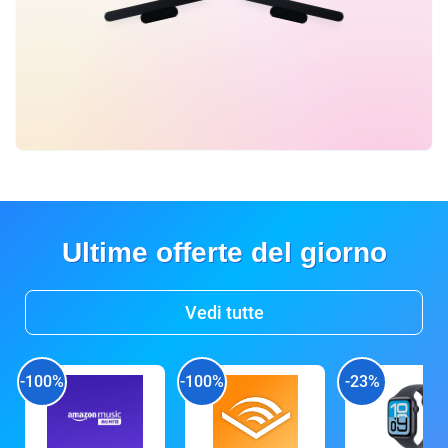
Ultime offerte del giorno
Vedi tutte
-100%
-100%
-23%