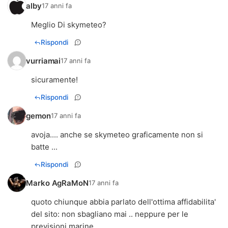
alby
17 anni fa
Meglio Di skymeteo?
Rispondi
vurriamai
17 anni fa
sicuramente!
Rispondi
gemon
17 anni fa
avoja.... anche se skymeteo graficamente non si
batte ...
Rispondi
Marko AgRaMoN
17 anni fa
quoto chiunque abbia parlato dell'ottima affidabilita'
del sito: non sbagliano mai .. neppure per le
previsioni marine.....