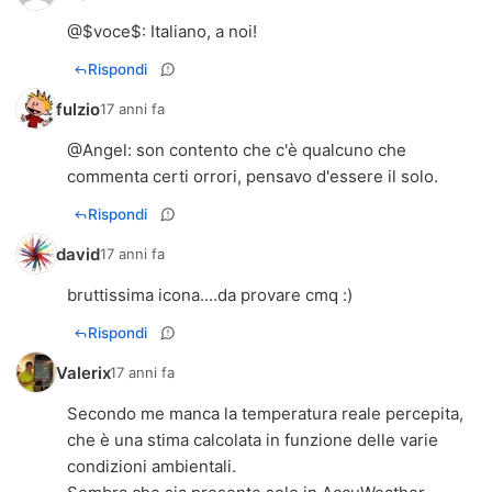
@
$voce$
: Italiano, a noi!
Rispondi
fulzio
17 anni fa
@
Angel
: son contento che c'è qualcuno che
commenta certi orrori, pensavo d'essere il solo.
Rispondi
david
17 anni fa
bruttissima icona....da provare cmq :)
Rispondi
Valerix
17 anni fa
Secondo me manca la temperatura reale percepita,
che è una stima calcolata in funzione delle varie
condizioni ambientali.