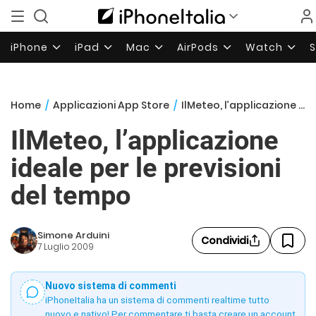
iPhone
iPad
Mac
AirPods
Watch
Home
/
Applicazioni App Store
/
IlMeteo, l’applicazione ideale per le previsioni del tempo
IlMeteo, l’applicazione
ideale per le previsioni
del tempo
Simone Arduini
Condividi
7 Luglio 2009
Nuovo sistema di commenti
iPhoneItalia ha un sistema di commenti realtime tutto
nuovo e nativo! Per commentare ti basta creare un account