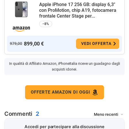
Apple iPhone 17 256 GB: display 6,3"
con ProMotion, chip A19, fotocamera
frontale Center Stage per...
−8%
899,00 €
979,00
VEDI OFFERTA
In qualità di Affiliato Amazon, iPhoneItalia riceve un guadagno dagli
acquisti idonei.
OFFERTE AMAZON DI OGGI
Commenti
2
Accedi per partecipare alla discussione