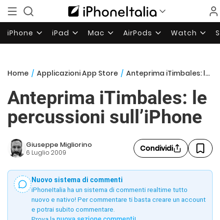
iPhone
iPad
Mac
AirPods
Watch
Home
/
Applicazioni App Store
/
Anteprima iTimbales: le percussioni sull’iPhone
Anteprima iTimbales: le
percussioni sull’iPhone
Giuseppe Migliorino
Condividi
6 Luglio 2009
Nuovo sistema di commenti
iPhoneItalia ha un sistema di commenti realtime tutto
nuovo e nativo! Per commentare ti basta creare un account
e potrai subito commentare.
Prova la
nuova sezione commenti
!