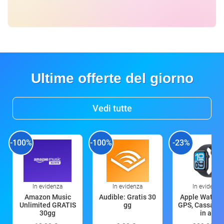
Ultime offerte del giorno
Vedi tutte
-100%
-100%
-23%
In evidenza
In evidenza
In evidenza
Amazon Music
Audible: Gratis 30
Apple Watch 
Unlimited GRATIS
gg
GPS, Cassa 4
30gg
in all