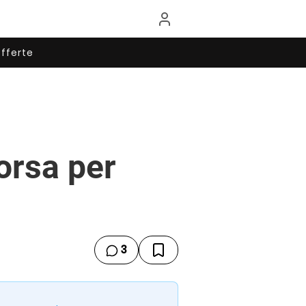
fferte
orsa per
3