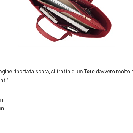
ine riportata sopra, si tratta di un
Tote
davvero molto c
ti”:
cm
cm