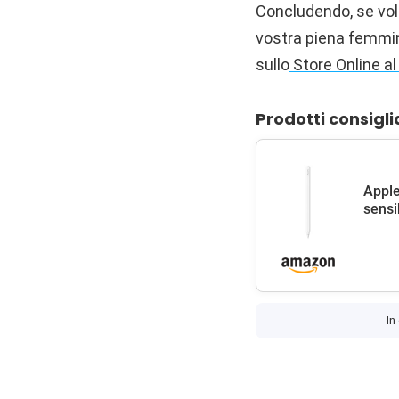
Concludendo, se vole
vostra piena femmin
sullo
Store Online al
Prodotti consigli
Apple
sensib
In