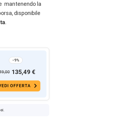
ple mantenendo la
orsa, disponibile
ita
.
−9%
135,49 €
49,00
VEDI OFFERTA
ei.