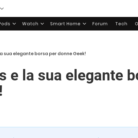
rPods
Watch
Smart Home
Forum
Tech
O
 la sua elegante borsa per donne Geek!
s e la sua elegante b
!