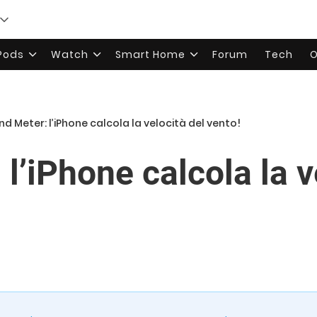
rPods
Watch
Smart Home
Forum
Tech
O
nd Meter: l’iPhone calcola la velocità del vento!
l’iPhone calcola la v