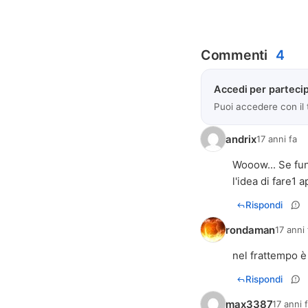
Commenti
4
Accedi per partecip
Puoi accedere con il
andrix
17 anni fa
Wooow... Se fun
l'idea di fare1 
Rispondi
rondaman
17 anni 
nel frattempo è 
Rispondi
max3387
17 anni 