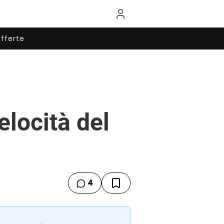
fferte
elocità del
4