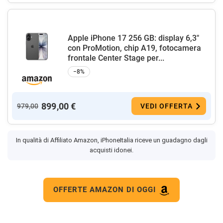
Apple iPhone 17 256 GB: display 6,3"
con ProMotion, chip A19, fotocamera
frontale Center Stage per...
−8%
899,00 €
979,00
VEDI OFFERTA
In qualità di Affiliato Amazon, iPhoneItalia riceve un guadagno dagli
acquisti idonei.
OFFERTE AMAZON DI OGGI