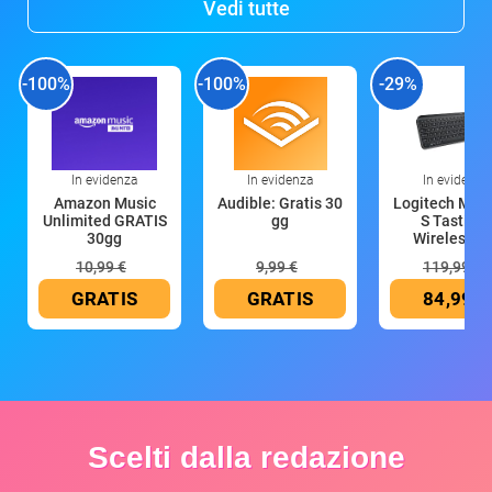
Vedi tutte
-100%
-100%
-29%
In evidenza
In evidenza
In evidenza
Amazon Music
Audible: Gratis 30
Logitech MX 
Unlimited GRATIS
gg
S Tastiera
30gg
Wireless (G
10,99 €
9,99 €
119,99 €
GRATIS
GRATIS
84,99 €
Scelti dalla redazione