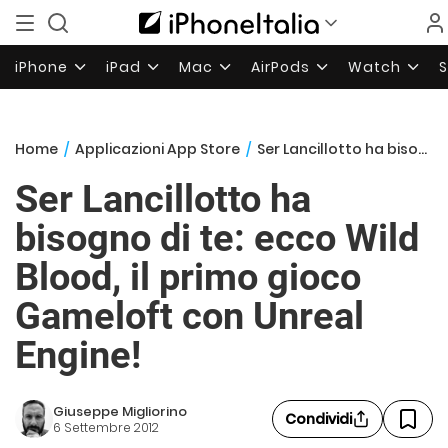
iPhone
iPad
Mac
AirPods
Watch
Home
/
Applicazioni App Store
/
Ser Lancillotto ha bisogno di te: ecco Wild Blood, il primo gioco Gameloft con Unreal Engine!
Ser Lancillotto ha
bisogno di te: ecco Wild
Blood, il primo gioco
Gameloft con Unreal
Engine!
Giuseppe Migliorino
Condividi
6 Settembre 2012