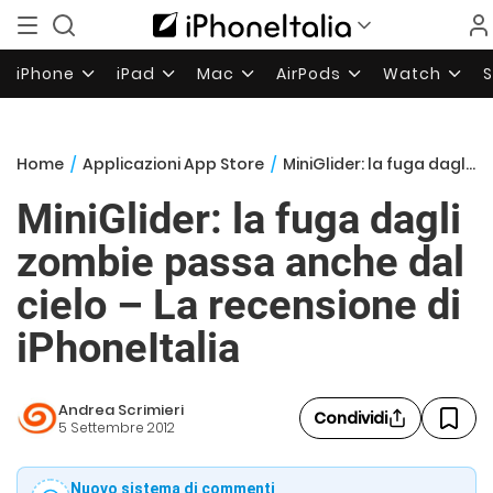
iPhone
iPad
Mac
AirPods
Watch
Home
/
Applicazioni App Store
/
MiniGlider: la fuga dagli zombie passa anche dal cielo – La recensione di iPhoneItalia
MiniGlider: la fuga dagli
zombie passa anche dal
cielo – La recensione di
iPhoneItalia
Andrea Scrimieri
Condividi
5 Settembre 2012
Nuovo sistema di commenti