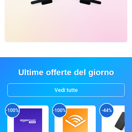
Ultime offerte del giorno
Vedi tutte
-100%
-100%
-44%