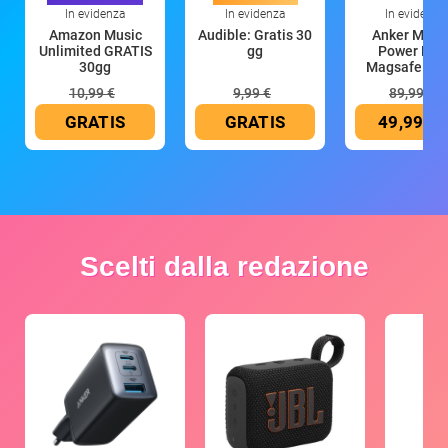
In evidenza
In evidenza
In evidenza
Amazon Music
Audible: Gratis 30
Anker Mag
Unlimited GRATIS
gg
Power Ban
30gg
Magsafe 10
mAh
10,99 €
9,99 €
89,99 €
GRATIS
GRATIS
49,99 €
Scelti dalla redazione