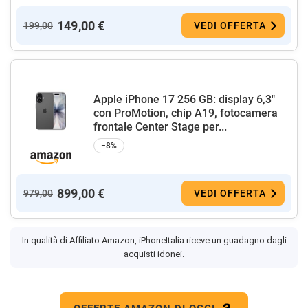
149,00 €
199,00
VEDI OFFERTA
Apple iPhone 17 256 GB: display 6,3"
con ProMotion, chip A19, fotocamera
frontale Center Stage per...
−8%
899,00 €
979,00
VEDI OFFERTA
In qualità di Affiliato Amazon, iPhoneItalia riceve un guadagno dagli
acquisti idonei.