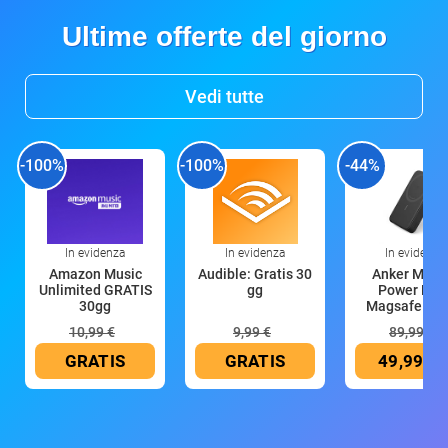
Ultime offerte del giorno
Vedi tutte
-100%
-100%
-44%
In evidenza
In evidenza
In evidenza
Amazon Music
Audible: Gratis 30
Anker Mag
Unlimited GRATIS
gg
Power Ban
30gg
Magsafe 10
mAh
10,99 €
9,99 €
89,99 €
GRATIS
GRATIS
49,99 €