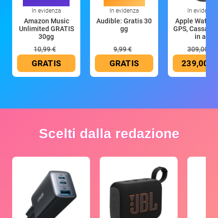
In evidenza
In evidenza
In evidenza
Amazon Music
Audible: Gratis 30
Apple Watch 
Unlimited GRATIS
gg
GPS, Cassa 4
30gg
in all
10,99 €
9,99 €
309,00 €
GRATIS
GRATIS
239,00 €
Scelti dalla redazione