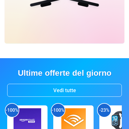
Ultime offerte del giorno
Vedi tutte
-100%
-100%
-23%