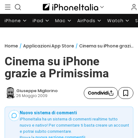
iPhone
iPad
Mac
AirPods
Watch
Home
/
Applicazioni App Store
/
Cinema su iPhone grazie a Primissima
Cinema su iPhone
grazie a Primissima
Giuseppe Migliorino
Condividi
26 Maggio 2009
Nuovo sistema di commenti
iPhoneItalia ha un sistema di commenti realtime tutto
nuovo e nativo! Per commentare ti basta creare un account
e potrai subito commentare.
Prova la
nuova sezione commenti
!