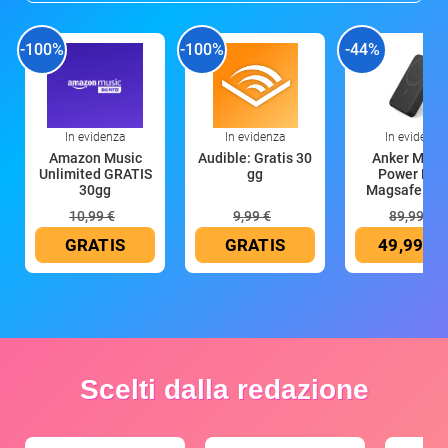
-100%
-100%
-44%
In evidenza
In evidenza
In evidenza
Amazon Music
Audible: Gratis 30
Anker Mag
Unlimited GRATIS
gg
Power Ban
30gg
Magsafe 10
mAh
10,99 €
9,99 €
89,99 €
GRATIS
GRATIS
49,99 €
Scelti dalla redazione