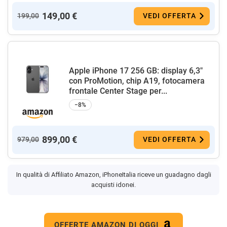
149,00 €
199,00
VEDI OFFERTA
Apple iPhone 17 256 GB: display 6,3"
con ProMotion, chip A19, fotocamera
frontale Center Stage per...
−8%
899,00 €
979,00
VEDI OFFERTA
In qualità di Affiliato Amazon, iPhoneItalia riceve un guadagno dagli
acquisti idonei.
OFFERTE AMAZON DI OGGI