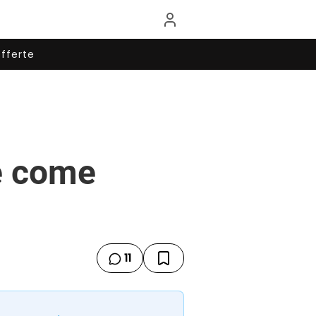
fferte
e come
11