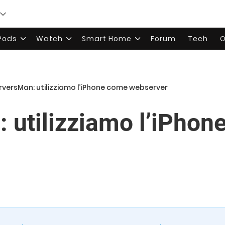
rPods
Watch
Smart Home
Forum
Tech
O
rversMan: utilizziamo l’iPhone come webserver
 utilizziamo l’iPhon