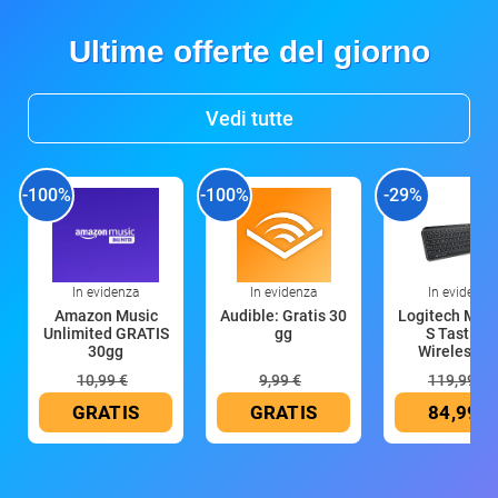
Ultime offerte del giorno
Vedi tutte
-100%
-100%
-29%
In evidenza
In evidenza
In evidenza
Amazon Music
Audible: Gratis 30
Logitech MX 
Unlimited GRATIS
gg
S Tastiera
30gg
Wireless (G
10,99 €
9,99 €
119,99 €
GRATIS
GRATIS
84,99 €