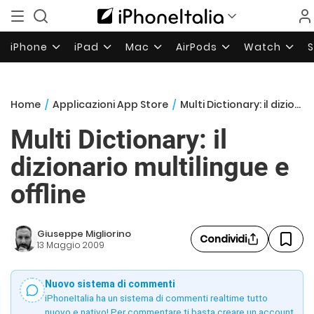
iPhone
iPad
Mac
AirPods
Watch
Home
/
Applicazioni App Store
/
Multi Dictionary: il dizionario multilingue e offline
Multi Dictionary: il
dizionario multilingue e
offline
Giuseppe Migliorino
Condividi
13 Maggio 2009
Nuovo sistema di commenti
iPhoneItalia ha un sistema di commenti realtime tutto
nuovo e nativo! Per commentare ti basta creare un account