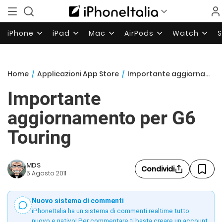
iPhone
iPad
Mac
AirPods
Watch
Home
/
Applicazioni App Store
/
Importante aggiornamento per G6 Touring
Importante
aggiornamento per G6
Touring
MDS
Condividi
5 Agosto 2011
Nuovo sistema di commenti
iPhoneItalia ha un sistema di commenti realtime tutto
nuovo e nativo! Per commentare ti basta creare un account