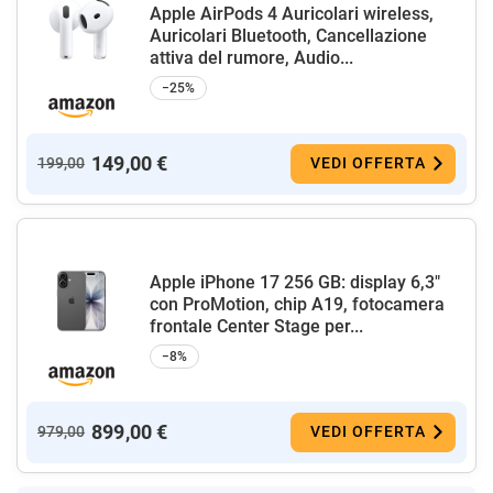
Apple AirPods 4 Auricolari wireless,
Auricolari Bluetooth, Cancellazione
attiva del rumore, Audio...
−25%
149,00 €
199,00
VEDI OFFERTA
Apple iPhone 17 256 GB: display 6,3"
con ProMotion, chip A19, fotocamera
frontale Center Stage per...
−8%
899,00 €
979,00
VEDI OFFERTA