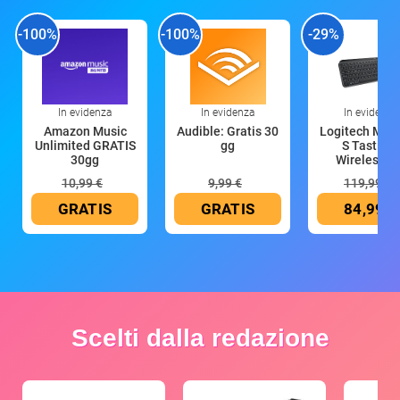
-100%
-100%
-29%
In evidenza
In evidenza
In evidenza
Amazon Music
Audible: Gratis 30
Logitech MX 
Unlimited GRATIS
gg
S Tastiera
30gg
Wireless (G
10,99 €
9,99 €
119,99 €
GRATIS
GRATIS
84,99 €
Scelti dalla redazione