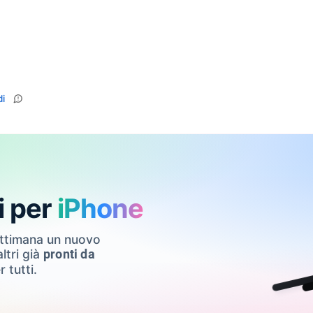
i
i per
iPhone
ettimana un nuovo
ltri già
pronti da
r tutti.