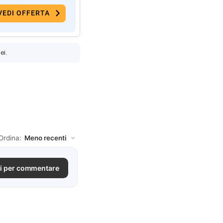
VEDI OFFERTA
ei.
Ordina:
i per commentare