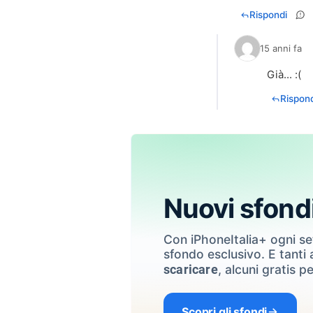
Rispondi
15 anni fa
Già... :(
Rispond
Nuovi sfond
Con iPhoneItalia+ ogni s
sfondo esclusivo. E tanti a
, alcuni gratis pe
scaricare
Scopri gli sfondi