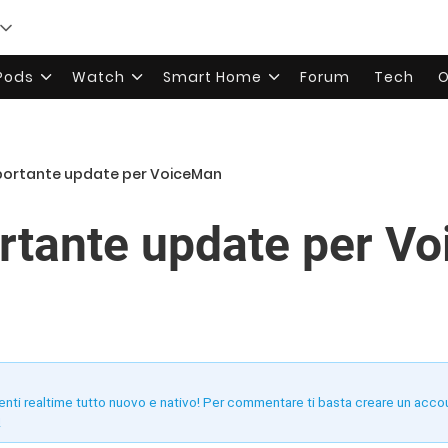
rPods
Watch
Smart Home
Forum
Tech
O
ortante update per VoiceMan
rtante update per V
enti realtime tutto nuovo e nativo! Per commentare ti basta creare un acco
!