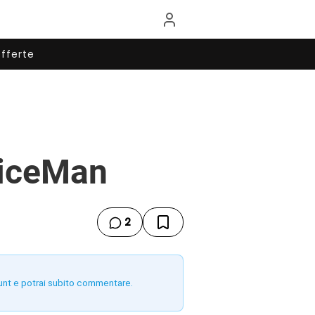
fferte
oiceMan
2
unt e potrai subito commentare.