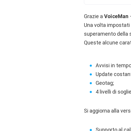
Grazie a
VoiceMan
Una volta impostati i
superamento della s
Queste alcune carat
Avvisi in tempo
Update costante
Geotag;
4 livelli di soglie
Si aggiorna alla ver
Supporto al cal