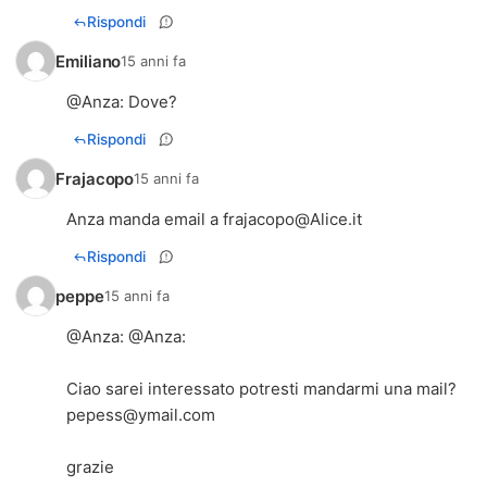
Rispondi
Emiliano
15 anni fa
@
Anza
: Dove?
Rispondi
Frajacopo
15 anni fa
Anza manda email a
frajacopo@Alice.it
Rispondi
peppe
15 anni fa
@
Anza
: @
Anza
:
pepess@ymail.com
grazie