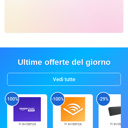
Ultime offerte del giorno
Vedi tutte
-100%
-100%
-29%
In evidenza
In evidenza
In evidenza