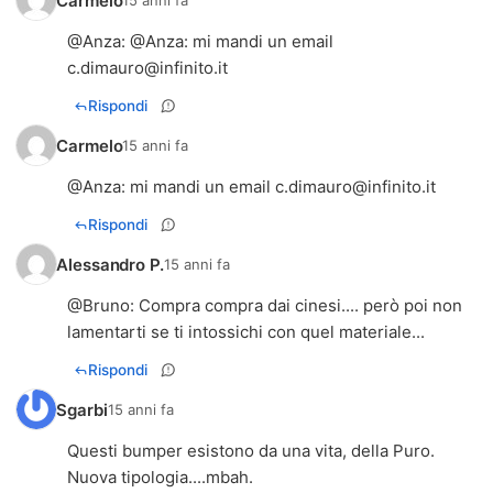
Carmelo
15 anni fa
@
Anza
: @
Anza
: mi mandi un email
c.dimauro@infinito.it
Rispondi
Carmelo
15 anni fa
@
Anza
: mi mandi un email
c.dimauro@infinito.it
Rispondi
Alessandro P.
15 anni fa
@
Bruno
: Compra compra dai cinesi.... però poi non
lamentarti se ti intossichi con quel materiale...
Rispondi
Sgarbi
15 anni fa
Questi bumper esistono da una vita, della Puro.
Nuova tipologia....mbah.