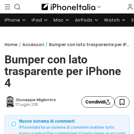
iPhone
iPad
Mac
AirPods
Watch
Home
/
Accessori
/
Bumper con lato trasparente per iPhone 4
Bumper con lato
trasparente per iPhone
4
Giuseppe Migliorino
Condividi
17 Luglio 2011
Nuovo sistema di commenti
iPhoneItalia ha un sistema di commenti realtime tutto
nuovo e nativo! Per commentare ti basta creare un account