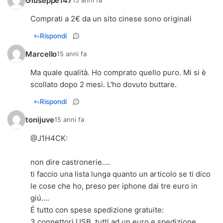
Giuseppe147
15 anni fa
Comprati a 2€ da un sito cinese sono originali
Rispondi
Marcello
15 anni fa
Ma quale qualità. Ho comprato quello puro. Mi si è
scollato dopo 2 mesi. L'ho dovuto buttare.
Rispondi
tonijuve
15 anni fa
@
J1H4CK
:
non dire castronerie....
ti faccio una lista lunga quanto un articolo se ti dico
le cose che ho, preso per iphone dai tre euro in
giú....
É tutto con spese spedizione gratuite:
3 connettori USB, tutti ad un euro e spedizione