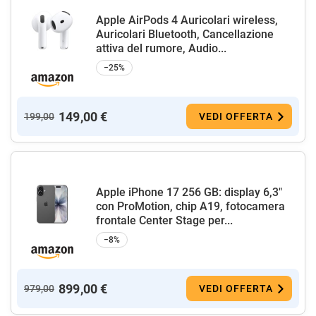
Apple AirPods 4 Auricolari wireless,
Auricolari Bluetooth, Cancellazione
attiva del rumore, Audio...
−25%
149,00 €
199,00
VEDI OFFERTA
Apple iPhone 17 256 GB: display 6,3"
con ProMotion, chip A19, fotocamera
frontale Center Stage per...
−8%
899,00 €
979,00
VEDI OFFERTA