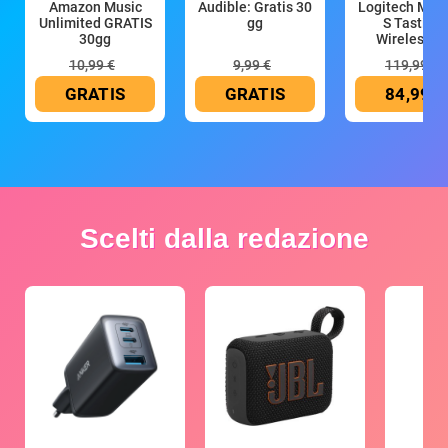
Amazon Music
Audible: Gratis 30
Logitech MX 
Unlimited GRATIS
gg
S Tastiera
30gg
Wireless (G
10,99 €
9,99 €
119,99 €
GRATIS
GRATIS
84,99 €
Scelti dalla redazione