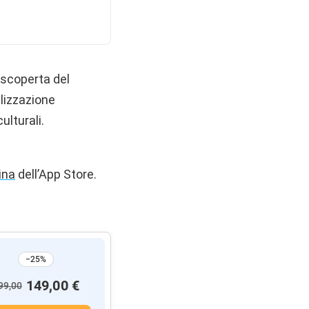
a scoperta del
lizzazione
ulturali.
ina
dell’App Store.
−25%
149,00 €
99,00