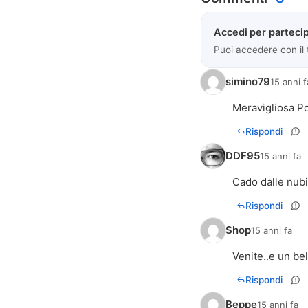
Accedi per partecip
Puoi accedere con il
simino79
15 anni f
Meravigliosa P
Rispondi
DDF95
15 anni fa
Cado dalle nubi 
Rispondi
Shop
15 anni fa
Venite..e un bel
Rispondi
Beppe
15 anni fa