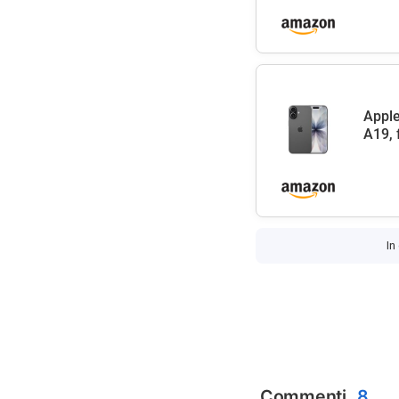
Apple
A19, 
In
Commenti
8