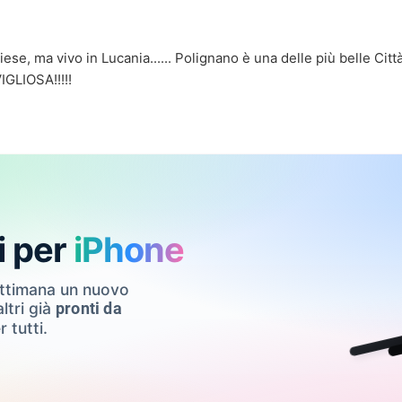
ese, ma vivo in Lucania...... Polignano è una delle più belle Citt
VIGLIOSA!!!!!
i per
iPhone
ettimana un nuovo
ltri già
pronti da
r tutti.