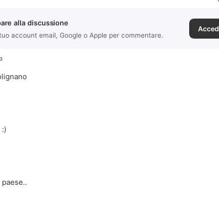
are alla discussione
Acced
 tuo account email, Google o Apple per commentare.
a
olignano
:)
 paese..