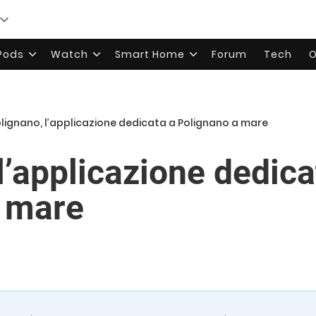
rPods
Watch
Smart Home
Forum
Tech
O
olignano, l’applicazione dedicata a Polignano a mare
l’applicazione dedica
a mare