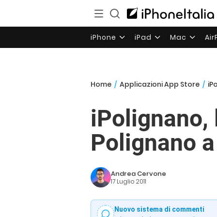
iPhone
iPad
Mac
Ai
Home
/
Applicazioni App Store
/
iP
iPolignano, 
Polignano 
Andrea Cervone
17 Luglio 2011
Nuovo sistema di commenti