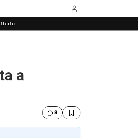
fferte
ta a
8