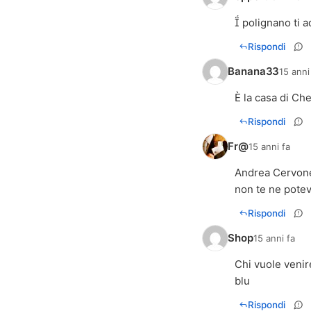
 polignano ti 
Rispondi
Banana33
15 anni
È la casa di Chec
Rispondi
Fr@
15 anni fa
Andrea Cervone 
non te ne potev
Rispondi
Shop
15 anni fa
Chi vuole venir
blu
Rispondi