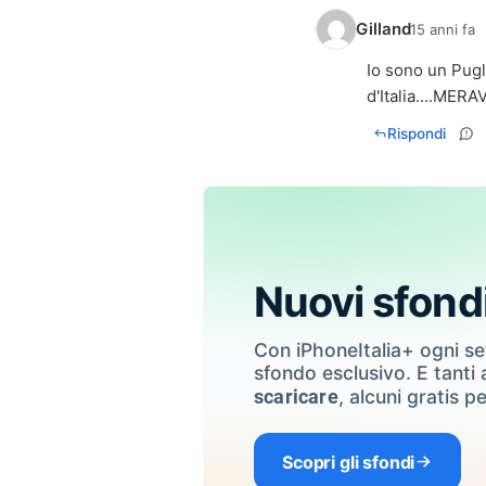
Gilland
15 anni fa
Io sono un Pugli
d'Italia....MERA
Rispondi
Nuovi sfond
Con iPhoneItalia+ ogni s
sfondo esclusivo. E tanti a
, alcuni gratis pe
scaricare
Scopri gli sfondi