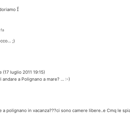
adoriamo 
 fa
co... ;)
(17 luglio 2011 19:15)
i andare a Polignano a mare? ... :-)
e a polignano in vacanza???ci sono camere libere..e Cmq le sp