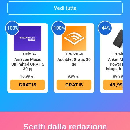
Vedi tutte
-100%
-100%
-44%
In evidenza
In evidenza
In evidenza
Amazon Music
Audible: Gratis 30
Anker Mag
Unlimited GRATIS
gg
Power Ban
30gg
Magsafe 10
mAh
10,99 €
9,99 €
89,99 €
GRATIS
GRATIS
49,99 €
Scelti dalla redazione