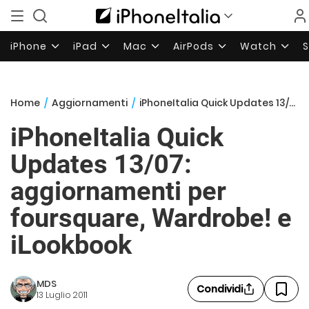
iPhone
iPad
Mac
AirPods
Watch
Home
/
Aggiornamenti
/
iPhoneItalia Quick Updates 13/07: aggiornamenti per foursquare, Wardrobe! e iLookbook
iPhoneItalia Quick
Updates 13/07:
aggiornamenti per
foursquare, Wardrobe! e
iLookbook
MDS
Condividi
13 Luglio 2011