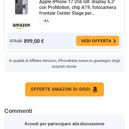
Apple iPhone 17 256 GB: display 6,3"
con ProMotion, chip A19, fotocamera
frontale Center Stage per...
−8%
899,00 €
979,00
VEDI OFFERTA
In qualità di Affiliato Amazon, iPhoneItalia riceve un guadagno dagli
acquisti idonei.
OFFERTE AMAZON DI OGGI
Commenti
Accedi per partecipare alla discussione