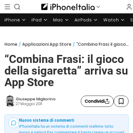
iPhone
iPad
Mac
AirPods
Watch
Home
/
Applicazioni App Store
/
“Combina Frasi: il gioco della sigaretta” arriva su App Store
“Combina Frasi: il gioco
della sigaretta” arriva su
App Store
Giuseppe Migliorino
Condividi
27 Maggio 2011
Nuovo sistema di commenti
iPhoneItalia ha un sistema di commenti realtime tutto
nuovo e nativo! Per commentare ti basta creare un account