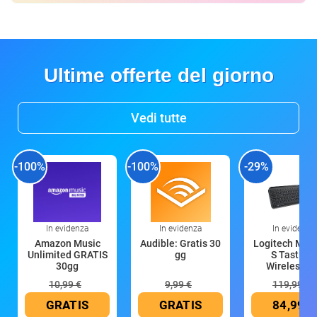
Ultime offerte del giorno
Vedi tutte
-100%
-100%
-29%
In evidenza
In evidenza
In evidenza
Amazon Music
Audible: Gratis 30
Logitech MX 
Unlimited GRATIS
gg
S Tastiera
30gg
Wireless (G
10,99 €
9,99 €
119,99 €
GRATIS
GRATIS
84,99 €