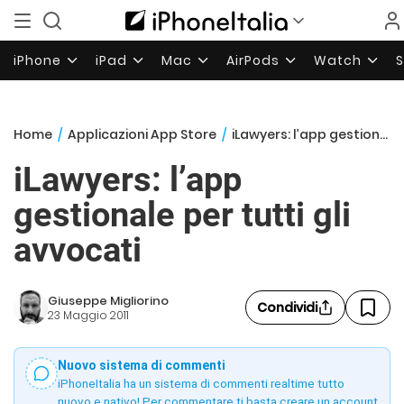
iPhone
iPad
Mac
AirPods
Watch
Home
/
Applicazioni App Store
/
iLawyers: l’app gestionale per tutti gli avvocati
iLawyers: l’app
gestionale per tutti gli
avvocati
Giuseppe Migliorino
Condividi
23 Maggio 2011
Nuovo sistema di commenti
iPhoneItalia ha un sistema di commenti realtime tutto
nuovo e nativo! Per commentare ti basta creare un account