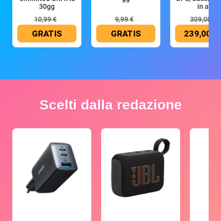
30gg
in all
10,99 €
9,99 €
309,00 €
GRATIS
GRATIS
239,00 €
Scelti dalla redazione