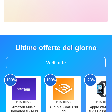
Ultime offerte del giorno
Vedi tutte
-100%
-100%
-23%
In evidenza
In evidenza
In evidenza
Amazon Music
Audible: Gratis 30
Apple Watch 
Unlimited GRATIS
gg
GPS, Cassa 4