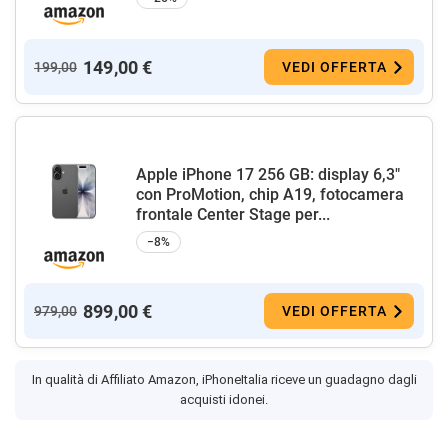
149,00 €
199,00
VEDI OFFERTA
Apple iPhone 17 256 GB: display 6,3"
con ProMotion, chip A19, fotocamera
frontale Center Stage per...
−8%
899,00 €
979,00
VEDI OFFERTA
In qualità di Affiliato Amazon, iPhoneItalia riceve un guadagno dagli
acquisti idonei.