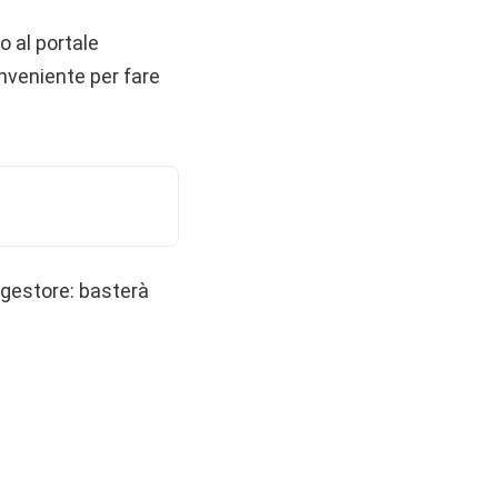
o al portale
onveniente per fare
l gestore: basterà