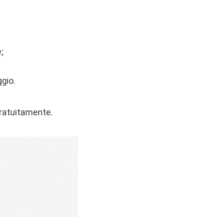
;
ggio.
gratuitamente.