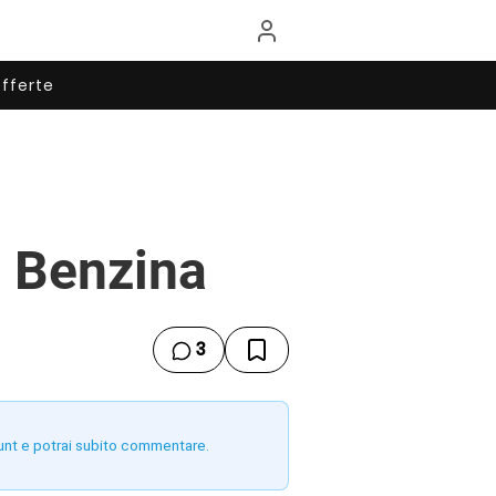
fferte
 Benzina
3
unt e potrai subito commentare.