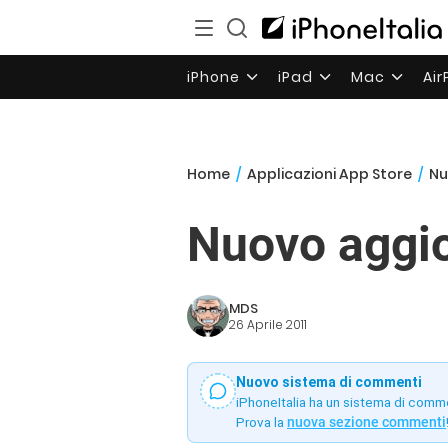
iPhone
iPad
Mac
Ai
Home
/
Applicazioni App Store
/
Nu
Nuovo aggio
MDS
26 Aprile 2011
Nuovo sistema di commenti
iPhoneItalia ha un sistema di comm
Prova la
nuova sezione commenti