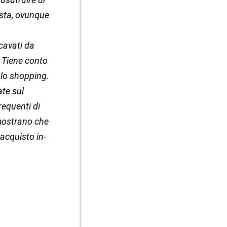
esta, ovunque
icavati da
. Tiene conto
r lo shopping.
ate sul
requenti di
imostrano che
 acquisto in-