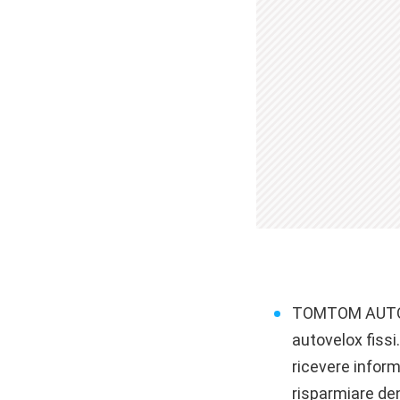
TOMTOM AUTOVEL
autovelox fiss
ricevere inform
risparmiare den