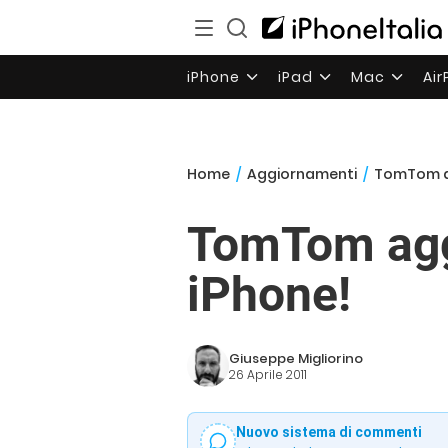
iPhone
iPad
Mac
Ai
Home
/
Aggiornamenti
/
TomTom ag
TomTom aggi
iPhone!
Giuseppe Migliorino
26 Aprile 2011
Nuovo sistema di commenti