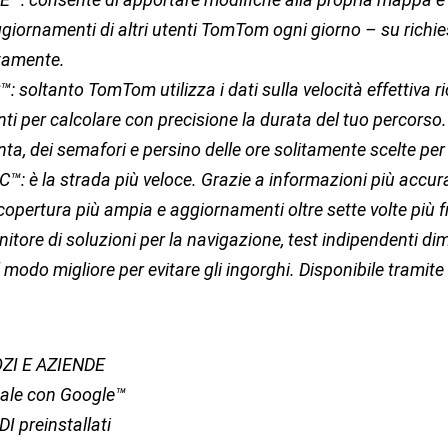
ggiornamenti di altri utenti TomTom ogni giorno – su richi
itamente.
 soltanto TomTom utilizza i dati sulla velocità effettiva r
enti per calcolare con precisione la durata del tuo percorso
unta, dei semafori e persino delle ore solitamente scelte pe
: è la strada più veloce. Grazie a informazioni più accur
 copertura più ampia e aggiornamenti oltre sette volte più f
rnitore di soluzioni per la navigazione, test indipendenti d
il modo migliore per evitare gli ingorghi. Disponibile tramite
ZI E AZIENDE
cale con Google™
DI preinstallati