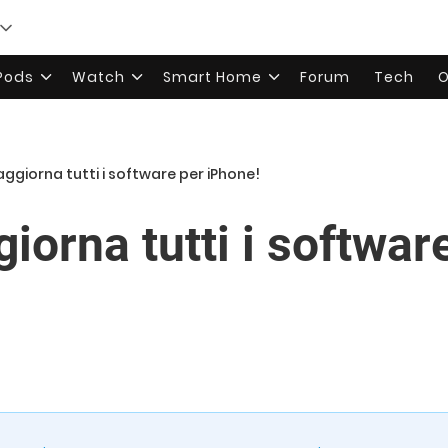
rPods
Watch
Smart Home
Forum
Tech
O
giorna tutti i software per iPhone!
orna tutti i softwar