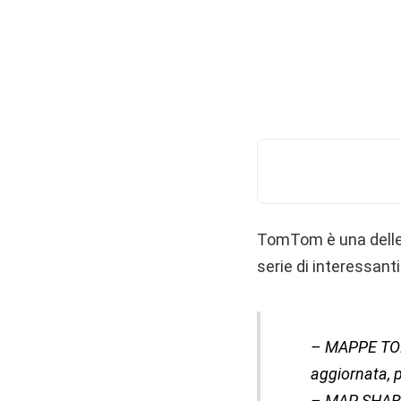
TomTom è una delle m
serie di interessanti
– MAPPE TOM
aggiornata, p
– MAP SHARE™