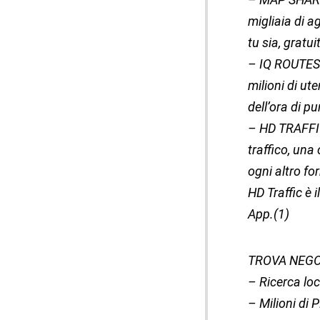
migliaia di a
tu sia, gratu
– IQ ROUTES™:
milioni di ut
dell’ora di p
– HD TRAFFIC™
traffico, una
ogni altro fo
HD Traffic è 
App.(1)
TROVA NEGO
– Ricerca lo
– Milioni di P