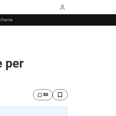
fferte
e per
30