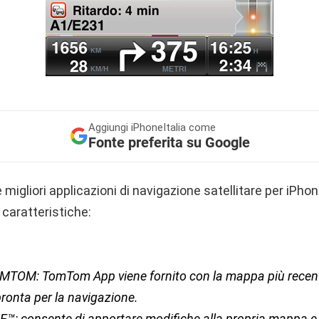
Aggiungi
iPhoneItalia come
Fonte preferita su Google
igliori applicazioni di navigazione satellitare per iPhon
 caratteristiche:
TOM: TomTom App viene fornito con la mappa più recen
ronta per la navigazione.
: consente di apportare modifiche alla propria mappa e 