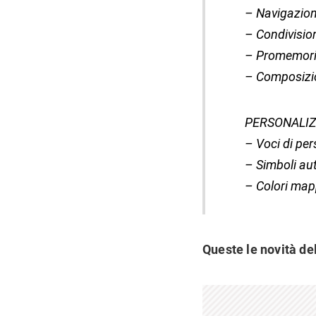
– Navigazion
– Condivisio
– Promemori
– Composizio
PERSONALIZ
– Voci di per
– Simboli au
– Colori ma
Queste le novità del