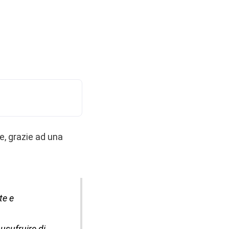
e, grazie ad una
te e
usufruire di