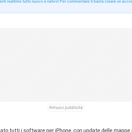
enti realtime tutto nuovo e nativo! Per commentare ti basta creare un acco
!
Rimuovi pubblicità
o tutti i software per iPhone, con update delle mappe e