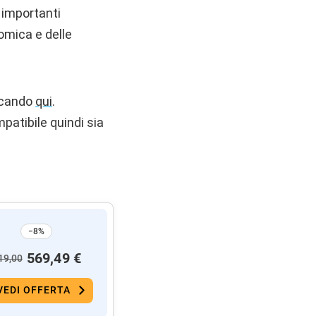
n importanti
omica e delle
ccando
qui
.
mpatibile quindi sia
−8%
569,49 €
19,00
VEDI OFFERTA