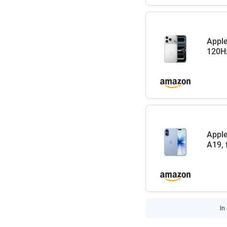
Apple
120Hz
Apple
A19, 
In