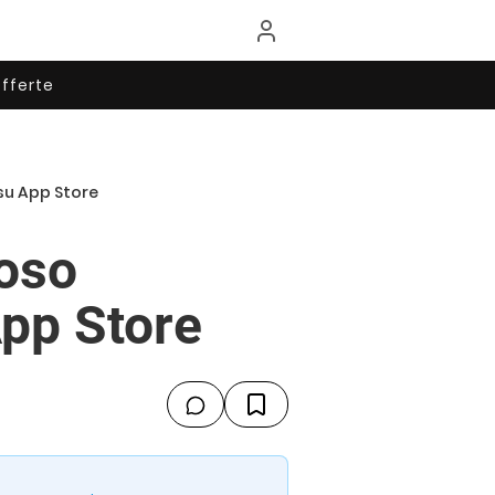
fferte
su App Store
moso
App Store