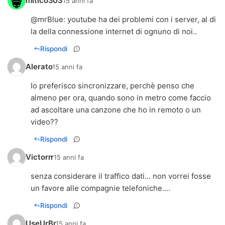
mitico303
15 anni fa
@
mrBlue
: youtube ha dei problemi con i server, al di
la della connessione internet di ognuno di noi..
Rispondi
Alerato
15 anni fa
Io preferisco sincronizzare, perchè penso che
almeno per ora, quando sono in metro come faccio
ad ascoltare una canzone che ho in remoto o un
video??
Rispondi
Victorrr
15 anni fa
senza considerare il traffico dati... non vorrei fosse
un favore alle compagnie telefoniche....
Rispondi
UseUrBr
15 anni fa