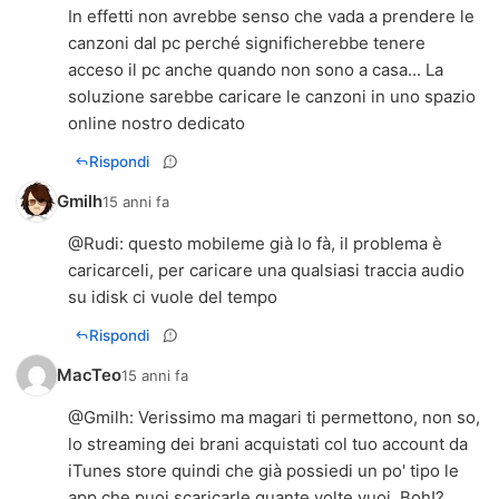
In effetti non avrebbe senso che vada a prendere le
canzoni dal pc perché significherebbe tenere
acceso il pc anche quando non sono a casa... La
soluzione sarebbe caricare le canzoni in uno spazio
online nostro dedicato
Rispondi
Gmilh
15 anni fa
@
Rudi
: questo mobileme già lo fà, il problema è
caricarceli, per caricare una qualsiasi traccia audio
su idisk ci vuole del tempo
Rispondi
MacTeo
15 anni fa
@
Gmilh
: Verissimo ma magari ti permettono, non so,
lo streaming dei brani acquistati col tuo account da
iTunes store quindi che già possiedi un po' tipo le
app che puoi scaricarle quante volte vuoi. Boh!?