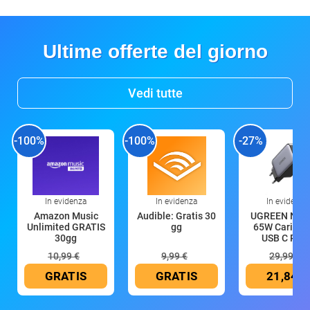
Ultime offerte del giorno
Vedi tutte
-100%
-100%
-27%
In evidenza
In evidenza
In evidenza
Amazon Music
Audible: Gratis 30
UGREEN Nex
Unlimited GRATIS
gg
65W Caricat
30gg
USB C Rica
10,99 €
9,99 €
29,99 €
GRATIS
GRATIS
21,84 €