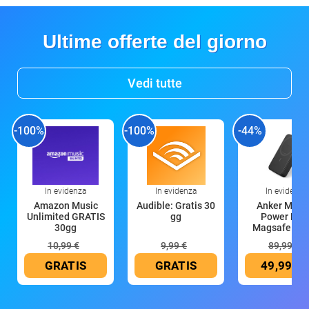
Ultime offerte del giorno
Vedi tutte
-100%
-100%
-44%
In evidenza
In evidenza
In evidenza
Amazon Music
Audible: Gratis 30
Anker Mag
Unlimited GRATIS
gg
Power Ban
30gg
Magsafe 10
mAh
10,99 €
9,99 €
89,99 €
GRATIS
GRATIS
49,99 €