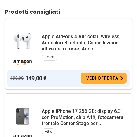
Prodotti consigliati
Apple AirPods 4 Auricolari wireless,
Auricolari Bluetooth, Cancellazione
attiva del rumore, Audio...
−25%
149,00 €
199,00
VEDI OFFERTA
Apple iPhone 17 256 GB: display 6,3"
con ProMotion, chip A19, fotocamera
frontale Center Stage per...
−8%