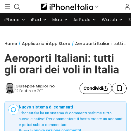
iPhone
iPad
Mac
AirPods
Watch
Home
/
Applicazioni App Store
/
Aeroporti Italiani: tutti gli orari dei voli in Italia
Aeroporti Italiani: tutti
gli orari dei voli in Italia
Giuseppe Migliorino
Condividi
12 Febbraio 2011
Nuovo sistema di commenti
iPhoneItalia ha un sistema di commenti realtime tutto
nuovo e nativo! Per commentare ti basta creare un account
e potrai subito commentare.
Prova la
nuova sezione commenti
!