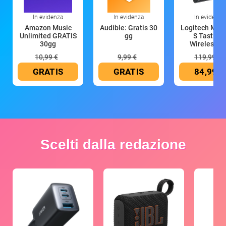
In evidenza
In evidenza
In evidenza
Amazon Music
Audible: Gratis 30
Logitech MX 
Unlimited GRATIS
gg
S Tastiera
30gg
Wireless (G
10,99 €
9,99 €
119,99 €
GRATIS
GRATIS
84,99 €
Scelti dalla redazione