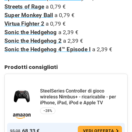
Streets of Rage
a 0,79 €
Super Monkey Ball
a 0,79 €
Virtua Fighter 2
a 0,79 €
Sonic the Hedgehog
a 2,39 €
Sonic the Hedgehog 2
a 2,39 €
Sonic the Hedgehog 4™ Episode I
a 2,39 €
Prodotti consigliati
SteelSeries Controller di gioco
wireless Nimbus+ - ricaricabile - per
iPhone, iPad, iPod e Apple TV
−28%
68,33 €
95,08
VEDI OFFERTA