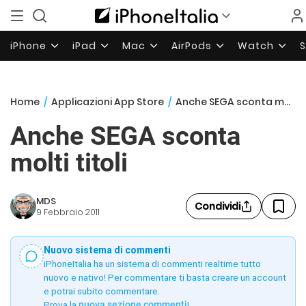
iPhone
iPad
Mac
AirPods
Watch
Home
/
Applicazioni App Store
/
Anche SEGA sconta molti titoli
Anche SEGA sconta
molti titoli
MDS
Condividi
9 Febbraio 2011
Nuovo sistema di commenti
iPhoneItalia ha un sistema di commenti realtime tutto
nuovo e nativo! Per commentare ti basta creare un account
e potrai subito commentare.
Prova la
nuova sezione commenti
!