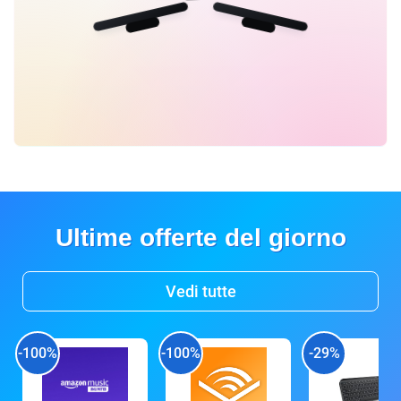
Ultime offerte del giorno
Vedi tutte
-100%
-100%
-29%