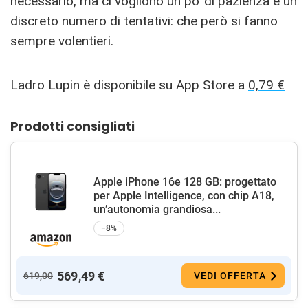
necessario, ma ci vogliono un po’ di pazienza e un
discreto numero di tentativi: che però si fanno
sempre volentieri.
Ladro Lupin è disponibile su App Store a
0,79 €
Prodotti consigliati
Apple iPhone 16e 128 GB: progettato
per Apple Intelligence, con chip A18,
un’autonomia grandiosa...
−8%
569,49 €
619,00
VEDI OFFERTA