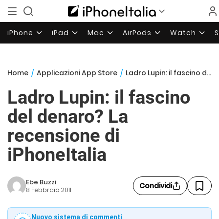
iPhone
iPad
Mac
AirPods
Watch
Home
/
Applicazioni App Store
/
Ladro Lupin: il fascino del denaro? La recensione di iPhoneItalia
Ladro Lupin: il fascino
del denaro? La
recensione di
iPhoneItalia
Ebe Buzzi
Condividi
8 Febbraio 2011
Nuovo sistema di commenti