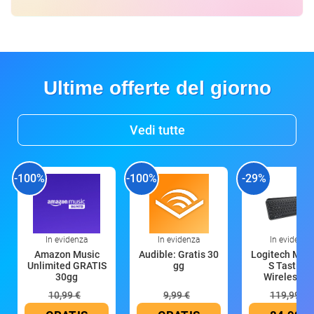
Ultime offerte del giorno
Vedi tutte
-100%
-100%
-29%
In evidenza
In evidenza
In evidenza
Amazon Music
Audible: Gratis 30
Logitech MX 
Unlimited GRATIS
gg
S Tastiera
30gg
Wireless (G
10,99 €
9,99 €
119,99 €