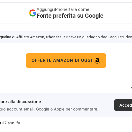
Aggiungi
iPhoneItalia come
Fonte preferita su Google
 qualità di Affiliato Amazon, iPhoneItalia riceve un guadagno dagli acquisti idon
OFFERTE AMAZON DI OGGI
are alla discussione
Acced
 tuo account email, Google o Apple per commentare.
lu
17 anni fa