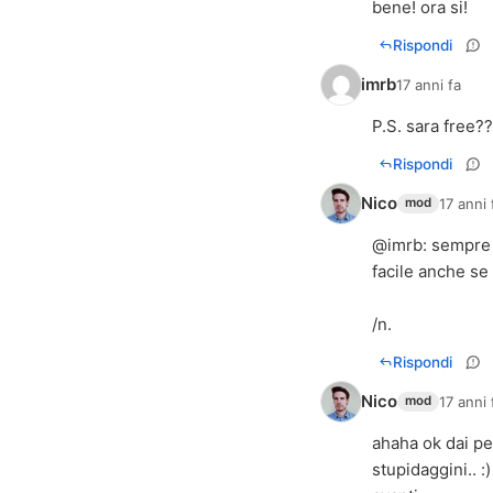
bene! ora si!
Rispondi
imrb
17 anni fa
P.S. sara free?
Rispondi
Nico
17 anni 
mod
@
imrb
: sempre 
facile anche se
/n.
Rispondi
Nico
17 anni 
mod
ahaha ok dai pe
stupidaggini.. :