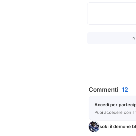
In
Commenti
12
Accedi per partecip
Puoi accedere con il
soki il demone b