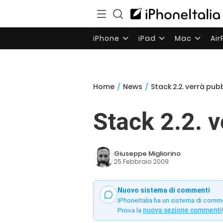
iPhone
iPad
Mac
Ai
Home
/
News
/
Stack 2.2. verrà pub
Stack 2.2. v
Giuseppe Migliorino
25 Febbraio 2009
Nuovo sistema di commenti
iPhoneItalia ha un sistema di comm
Prova la
nuova sezione commenti