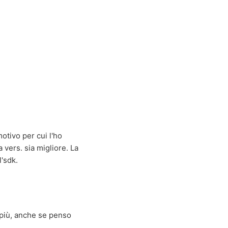
otivo per cui l'ho
vers. sia migliore. La
l'sdk.
 più, anche se penso