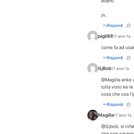
avanti.
/n.
Rispondi
pigli88
17 anni fa
come fa ad usar
Rispondi
GjBob
17 anni fa
@Magilla anke a
tolta visto ke 
cosa che usa l'
Rispondi
Magilla
17 anni fa
@Gjbob. si infa
che non sarann