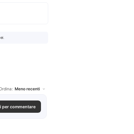
ei.
Ordina:
i per commentare