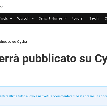
rPods
Watch
Smart Home
Forum
Tech
O
blicato su Cydia
errà pubblicato su C
enti realtime tutto nuovo e nativo! Per commentare ti basta creare un acco
!