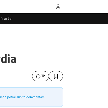
fferte
ydia
12
unt e potrai subito commentare.