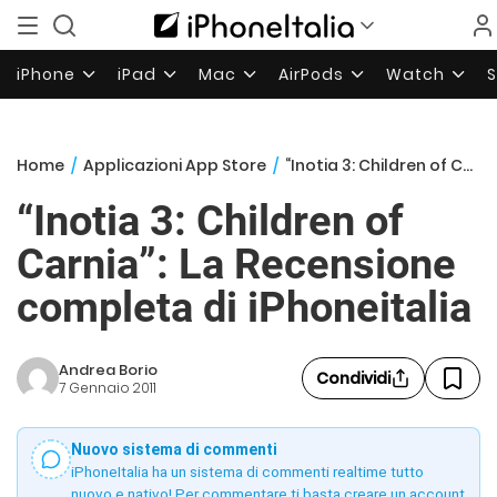
iPhone
iPad
Mac
AirPods
Watch
Home
/
Applicazioni App Store
/
“Inotia 3: Children of Carnia”: La Recensione completa di iPhoneitalia
“Inotia 3: Children of
Carnia”: La Recensione
completa di iPhoneitalia
Andrea Borio
Condividi
7 Gennaio 2011
Nuovo sistema di commenti
iPhoneItalia ha un sistema di commenti realtime tutto
nuovo e nativo! Per commentare ti basta creare un account