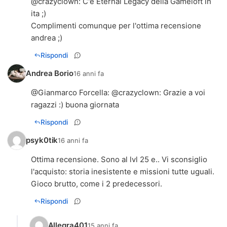
@
crazyclown
: C'è Eternal Legacy della Gameloft in
ita ;)
Complimenti comunque per l'ottima recensione
andrea ;)
Rispondi
Andrea Borio
16 anni fa
@
Gianmarco Forcella
: @
crazyclown
: Grazie a voi
ragazzi :) buona giornata
Rispondi
psyk0tik
16 anni fa
Ottima recensione. Sono al lvl 25 e.. Vi sconsiglio
l'acquisto: storia inesistente e missioni tutte uguali.
Gioco brutto, come i 2 predecessori.
Rispondi
Allegra401
15 anni fa