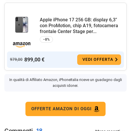
Apple iPhone 17 256 GB: display 6,3"
con ProMotion, chip A19, fotocamera
frontale Center Stage per...
−8%
899,00 €
979,00
VEDI OFFERTA
In qualità di Affiliato Amazon, iPhoneItalia riceve un guadagno dagli
acquisti idonei.
OFFERTE AMAZON DI OGGI
Commenti
18