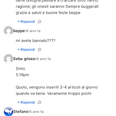
bene bisogna passare a craccare tutto hanno
ragione; gli onesti saranno Sempre buggerati
grazie e saluti e buone feste beppe
Rispondi
beppe
16 anni fa
mi avete bannato????
Rispondi
Seba grisea
16 anni fa
Simo
5:19pm
Quoto, vengono inseriti 3-4 articoli al giorno
quando va bene. Veramente troppo pochi
Rispondi
Stefano
16 anni fa