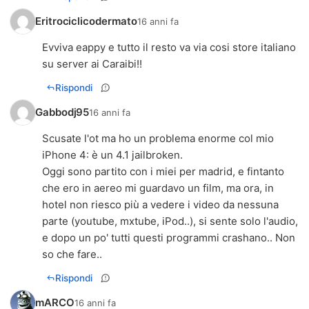
Eritrociclicodermato
16 anni fa
Evviva eappy e tutto il resto va via cosi store italiano
su server ai Caraibi!!
Rispondi
Gabbodj95
16 anni fa
Scusate l'ot ma ho un problema enorme col mio
iPhone 4: è un 4.1 jailbroken.
Oggi sono partito con i miei per madrid, e fintanto
che ero in aereo mi guardavo un film, ma ora, in
hotel non riesco più a vedere i video da nessuna
parte (youtube, mxtube, iPod..), si sente solo l'audio,
e dopo un po' tutti questi programmi crashano.. Non
so che fare..
Rispondi
mARCO
16 anni fa