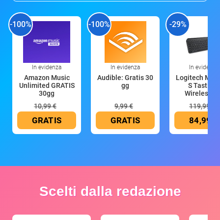
-100%
-100%
-29%
In evidenza
In evidenza
In evidenza
Amazon Music
Audible: Gratis 30
Logitech MX 
Unlimited GRATIS
gg
S Tastiera
30gg
Wireless (G
10,99 €
9,99 €
119,99 €
GRATIS
GRATIS
84,99 €
Scelti dalla redazione