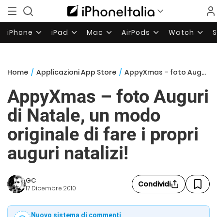
iPhone
iPad
Mac
AirPods
Watch
Home
/
Applicazioni App Store
/
AppyXmas – foto Auguri di Natale, un modo originale di fare i propri auguri natalizi!
AppyXmas – foto Auguri
di Natale, un modo
originale di fare i propri
auguri natalizi!
GC
Condividi
17 Dicembre 2010
Nuovo sistema di commenti