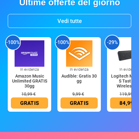
Ultime offerte del giorno
Vedi tutte
-100%
-100%
-29%
In evidenza
In evidenza
In evidenza
Amazon Music
Audible: Gratis 30
Logitech MX 
Unlimited GRATIS
gg
S Tastiera
30gg
Wireless (G
10,99 €
9,99 €
119,99 €
GRATIS
GRATIS
84,99 €