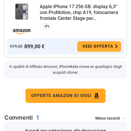
Apple iPhone 17 256 GB: display 6,3"
con ProMotion, chip A19, fotocamera
frontale Center Stage per...
−8%
899,00 €
979,00
VEDI OFFERTA
In qualità di Affiliato Amazon, iPhoneItalia riceve un guadagno dagli
acquisti idonei.
OFFERTE AMAZON DI OGGI
Commenti
1
Accedi per partecipare alla discussione