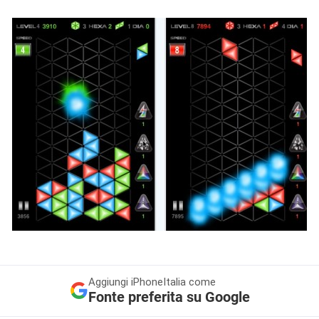
Aggiungi
iPhoneItalia come
Fonte preferita su Google