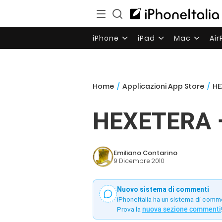
iPhone
iPad
Mac
Ai
Home
/
Applicazioni App Store
/
HE
HEXETERA –
Emiliano Contarino
9 Dicembre 2010
Nuovo sistema di commenti
iPhoneItalia ha un sistema di comm
Prova la
nuova sezione commenti