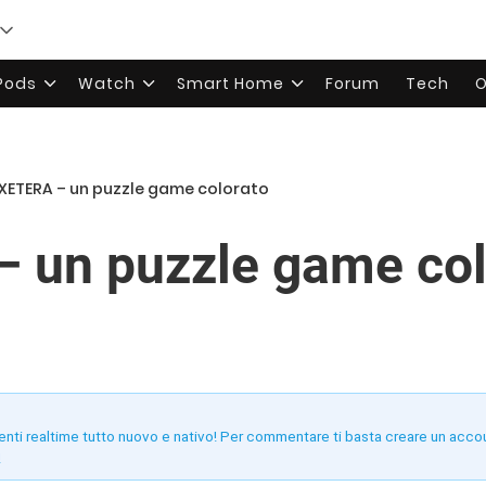
rPods
Watch
Smart Home
Forum
Tech
O
XETERA – un puzzle game colorato
 un puzzle game col
enti realtime tutto nuovo e nativo! Per commentare ti basta creare un acco
!