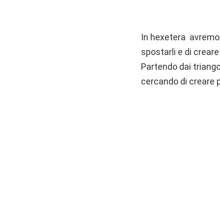
In hexetera avremo a
spostarli e di creare
Partendo dai triango
cercando di creare p