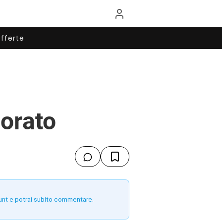
fferte
orato
unt e potrai subito commentare.