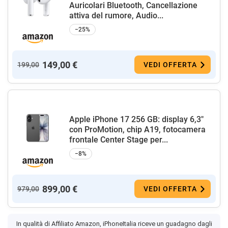
Auricolari Bluetooth, Cancellazione
attiva del rumore, Audio...
−25%
149,00 €
199,00
VEDI OFFERTA
Apple iPhone 17 256 GB: display 6,3"
con ProMotion, chip A19, fotocamera
frontale Center Stage per...
−8%
899,00 €
979,00
VEDI OFFERTA
In qualità di Affiliato Amazon, iPhoneItalia riceve un guadagno dagli