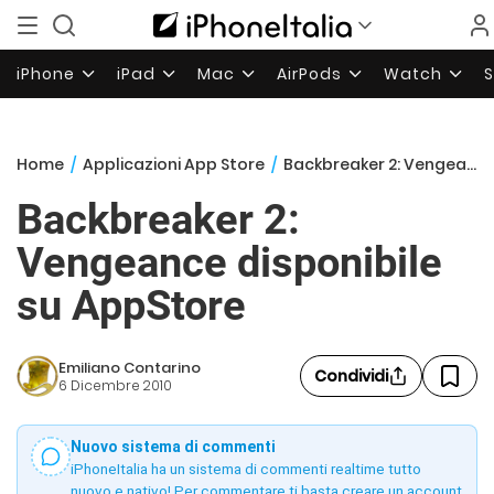
iPhone
iPad
Mac
AirPods
Watch
Home
/
Applicazioni App Store
/
Backbreaker 2: Vengeance disponibile su AppStore
Backbreaker 2:
Vengeance disponibile
su AppStore
Emiliano Contarino
Condividi
6 Dicembre 2010
Nuovo sistema di commenti
iPhoneItalia ha un sistema di commenti realtime tutto
nuovo e nativo! Per commentare ti basta creare un account