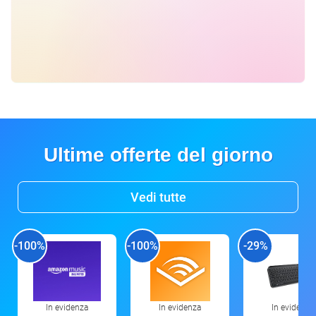
Ultime offerte del giorno
Vedi tutte
-100%
-100%
-29%
In evidenza
In evidenza
In evidenza