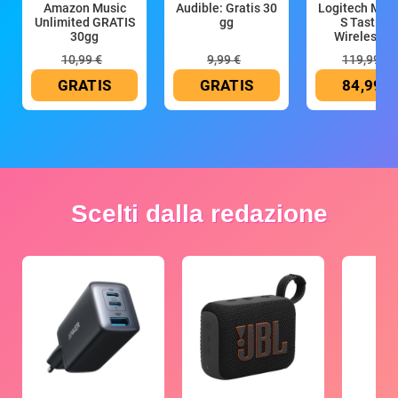
Amazon Music
Audible: Gratis 30
Logitech MX 
Unlimited GRATIS
gg
S Tastiera
30gg
Wireless (G
10,99 €
9,99 €
119,99 €
GRATIS
GRATIS
84,99 €
Scelti dalla redazione