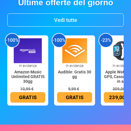
Ultime offerte del giorno
Vedi tutte
-100%
-100%
-23%
In evidenza
In evidenza
In evidenza
Amazon Music
Audible: Gratis 30
Apple Watch 
Unlimited GRATIS
gg
GPS, Cassa 4
30gg
in all
10,99 €
9,99 €
309,00 €
GRATIS
GRATIS
239,00 €