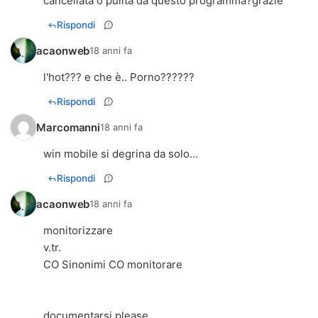
cancellata o pulita da questo programma?grazie
Rispondi
acaonweb
18 anni fa
l'hot??? e che è.. Porno??????
Rispondi
Marcomanni
18 anni fa
win mobile si degrina da solo...
Rispondi
acaonweb
18 anni fa
monitorizzare
v.tr.
CO Sinonimi CO monitorare
documentarsi please