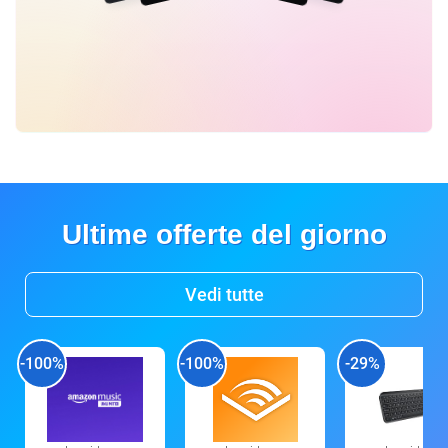
Ultime offerte del giorno
Vedi tutte
-100%
-100%
-29%