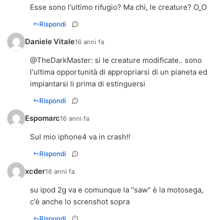
Esse sono l'ultimo rifugio? Ma chi, le creature? O_O
Rispondi
Daniele Vitale
16 anni fa
@
TheDarkMaster
: si le creature modificate.. sono
l'ultima opportunità di appropriarsi di un pianeta ed
impiantarsi li prima di estinguersi
Rispondi
Espomarc
16 anni fa
Sul mio iphone4 va in crash!!
Rispondi
xcder
16 anni fa
su ipod 2g va e comunque la "saw" è la motosega,
c'è anche lo screnshot sopra
Rispondi