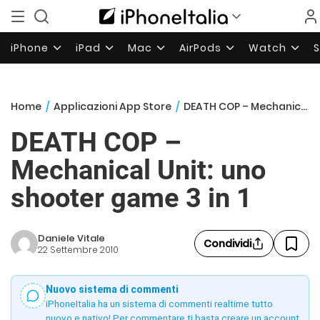
iPhone
iPad
Mac
AirPods
Watch
Home
/
Applicazioni App Store
/
DEATH COP – Mechanical Unit: uno shooter game 3 in 1
DEATH COP –
Mechanical Unit: uno
shooter game 3 in 1
Daniele Vitale
Condividi
22 Settembre 2010
Nuovo sistema di commenti
iPhoneItalia ha un sistema di commenti realtime tutto
nuovo e nativo! Per commentare ti basta creare un account