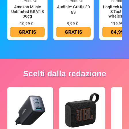
In evidenza
In evidenza
In evidenza
Amazon Music
Audible: Gratis 30
Logitech MX 
Unlimited GRATIS
gg
S Tastiera
30gg
Wireless (G
10,99 €
9,99 €
119,99 €
GRATIS
GRATIS
84,99 €
Scelti dalla redazione