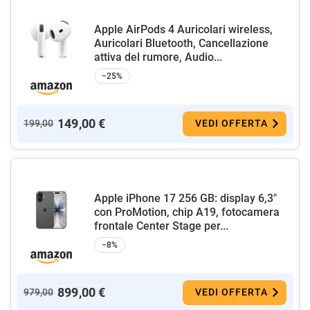
Apple AirPods 4 Auricolari wireless,
Auricolari Bluetooth, Cancellazione
attiva del rumore, Audio...
−25%
149,00 €
199,00
VEDI OFFERTA
Apple iPhone 17 256 GB: display 6,3"
con ProMotion, chip A19, fotocamera
frontale Center Stage per...
−8%
899,00 €
979,00
VEDI OFFERTA