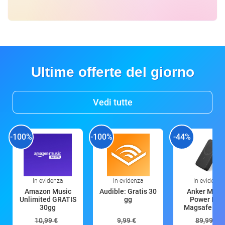
Ultime offerte del giorno
Vedi tutte
-100%
-100%
-44%
In evidenza
In evidenza
In evidenza
Amazon Music
Audible: Gratis 30
Anker Mag
Unlimited GRATIS
gg
Power Ban
30gg
Magsafe 10
mAh
10,99 €
9,99 €
89,99 €