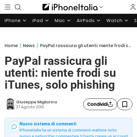
iPhone
iPad
Mac
AirPods
Watch
Home
/
News
/
PayPal rassicura gli utenti: niente frodi su iTunes, solo phishing
PayPal rassicura gli
utenti: niente frodi su
iTunes, solo phishing
Giuseppe Migliorino
Condividi
27 Agosto 2010
Nuovo sistema di commenti
iPhoneItalia ha un sistema di commenti realtime tutto
nuovo e nativo! Per commentare ti basta creare un account