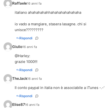
Raffaele
16 anni fa
italiano ahahahahahhahahahahahahaha
io vado a mangiare, stasera lasagne. chi si
unisce?????????
Rispondi
Giulio
16 anni fa
@Harley:
grazie 1000!!!
Rispondi
TheJack
16 anni fa
Il conto paypal in italia non è associabile a iTunes -.-'
Rispondi
Elise87
16 anni fa