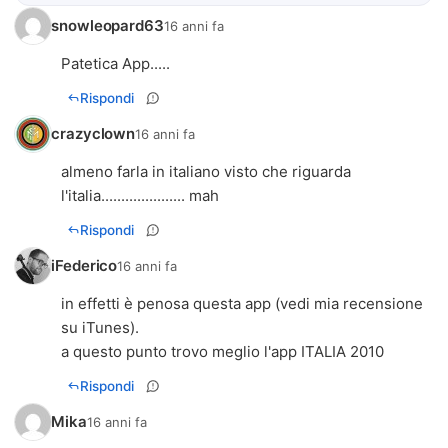
snowleopard63
16 anni fa
Patetica App.....
Rispondi
crazyclown
16 anni fa
almeno farla in italiano visto che riguarda
l'italia..................... mah
Rispondi
iFederico
16 anni fa
in effetti è penosa questa app (vedi mia recensione
su iTunes).
a questo punto trovo meglio l'app ITALIA 2010
Rispondi
Mika
16 anni fa