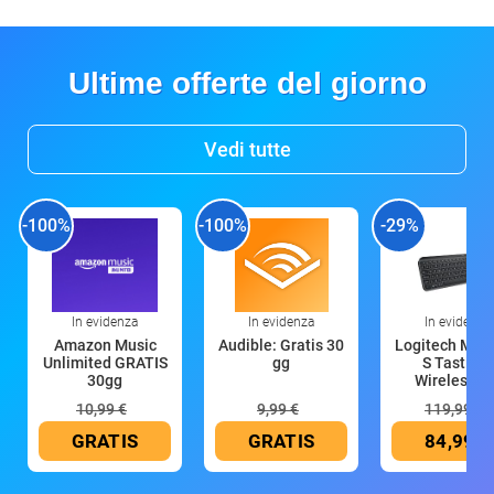
Ultime offerte del giorno
Vedi tutte
-100%
-100%
-29%
In evidenza
In evidenza
In evidenza
Amazon Music
Audible: Gratis 30
Logitech MX 
Unlimited GRATIS
gg
S Tastiera
30gg
Wireless (G
10,99 €
9,99 €
119,99 €
GRATIS
GRATIS
84,99 €