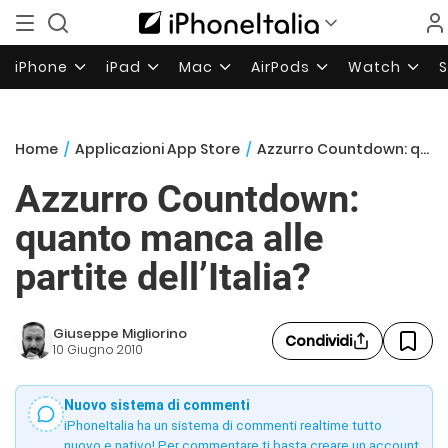
iPhone
iPad
Mac
AirPods
Watch
Home
/
Applicazioni App Store
/
Azzurro Countdown: quanto manca alle partite dell’Italia?
Azzurro Countdown:
quanto manca alle
partite dell’Italia?
Giuseppe Migliorino
Condividi
10 Giugno 2010
Nuovo sistema di commenti
iPhoneItalia ha un sistema di commenti realtime tutto
nuovo e nativo! Per commentare ti basta creare un account