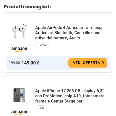
Prodotti consigliati
Apple AirPods 4 Auricolari wireless,
Auricolari Bluetooth, Cancellazione
attiva del rumore, Audio...
−25%
149,00 €
199,00
VEDI OFFERTA
Apple iPhone 17 256 GB: display 6,3"
con ProMotion, chip A19, fotocamera
frontale Center Stage per...
−8%