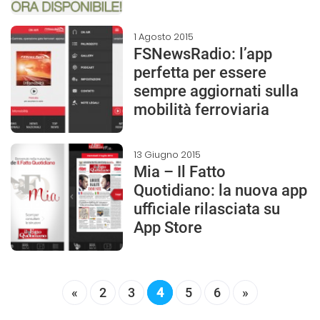
1 Agosto 2015
FSNewsRadio: l’app
perfetta per essere
sempre aggiornati sulla
mobilità ferroviaria
13 Giugno 2015
Mia – Il Fatto
Quotidiano: la nuova app
ufficiale rilasciata su
App Store
«
2
3
4
5
6
»