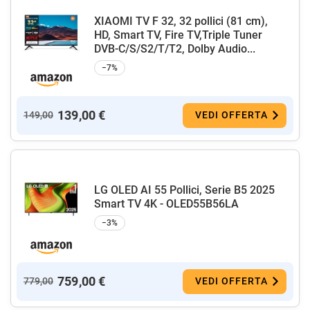
XIAOMI TV F 32, 32 pollici (81 cm),
HD, Smart TV, Fire TV,Triple Tuner
DVB-C/S/S2/T/T2, Dolby Audio...
−7%
139,00 €
149,00
VEDI OFFERTA
LG OLED AI 55 Pollici, Serie B5 2025
Smart TV 4K - OLED55B56LA
−3%
759,00 €
779,00
VEDI OFFERTA