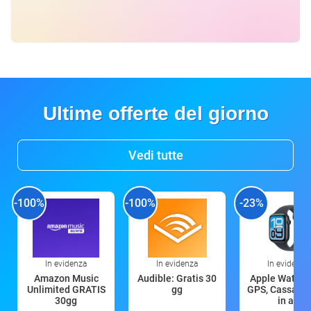
Ultime offerte del giorno
Vedi tutte
-100%
-100%
-23%
In evidenza
In evidenza
In evidenza
Amazon Music
Audible: Gratis 30
Apple Watch 
Unlimited GRATIS
gg
GPS, Cassa 4
30gg
in all