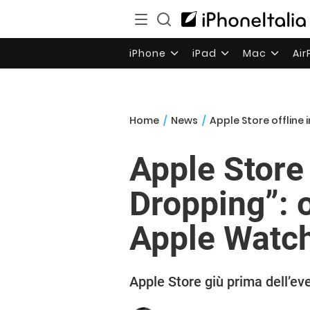
iPhone
iPad
Mac
Ai
Home
/
News
/
Apple Store offline 
Apple Store 
Dropping”: o
Apple Watch
Apple Store giù prima dell’ev