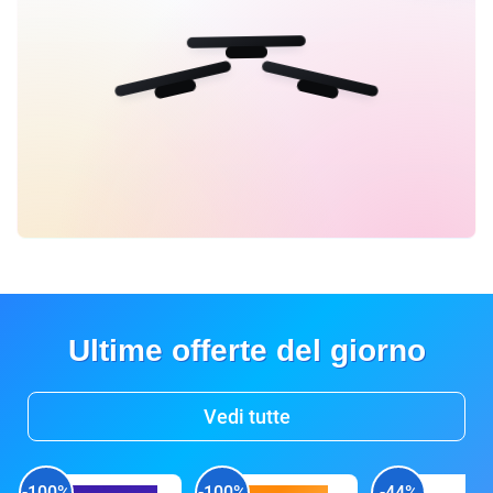
Ultime offerte del giorno
Vedi tutte
-100%
-100%
-44%