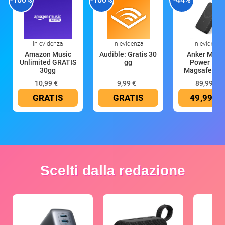
In evidenza
In evidenza
In evidenza
Amazon Music
Audible: Gratis 30
Anker Mag
Unlimited GRATIS
gg
Power Ban
30gg
Magsafe 10
mAh
10,99 €
9,99 €
89,99 €
GRATIS
GRATIS
49,99 €
Scelti dalla redazione