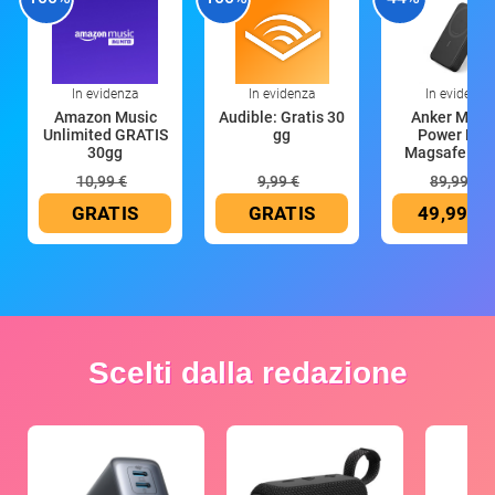
In evidenza
In evidenza
In evidenza
Amazon Music
Audible: Gratis 30
Anker Mag
Unlimited GRATIS
gg
Power Ban
30gg
Magsafe 10
mAh
10,99 €
9,99 €
89,99 €
GRATIS
GRATIS
49,99 €
Scelti dalla redazione