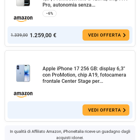
Pro, autonomia senza...
−6%
1.259,00 €
1.339,00
VEDI OFFERTA
Apple iPhone 17 256 GB: display 6,3"
con ProMotion, chip A19, fotocamera
frontale Center Stage per...
VEDI OFFERTA
In qualità di Affiliato Amazon, iPhoneItalia riceve un guadagno dagli
acquisti idonei.