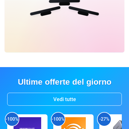
Ultime offerte del giorno
Vedi tutte
-100%
-100%
-27%