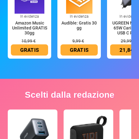
In evidenza
In evidenza
In evidenza
Amazon Music
Audible: Gratis 30
UGREEN Nex
Unlimited GRATIS
gg
65W Caricat
30gg
USB C Rica
10,99 €
9,99 €
29,99 €
GRATIS
GRATIS
21,84 €
Scelti dalla redazione