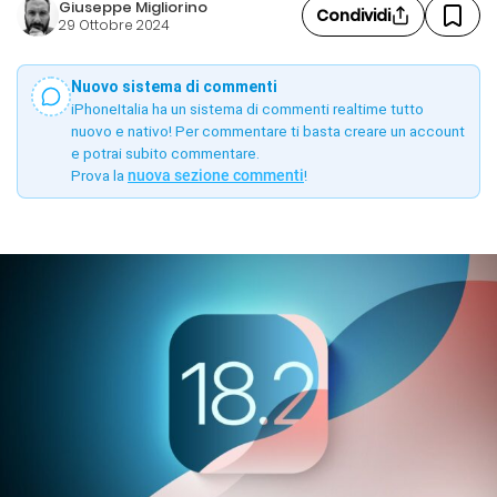
Giuseppe Migliorino
Condividi
29 Ottobre 2024
Nuovo sistema di commenti
iPhoneItalia ha un sistema di commenti realtime tutto
nuovo e nativo! Per commentare ti basta creare un account
e potrai subito commentare.
Prova la
nuova sezione commenti
!