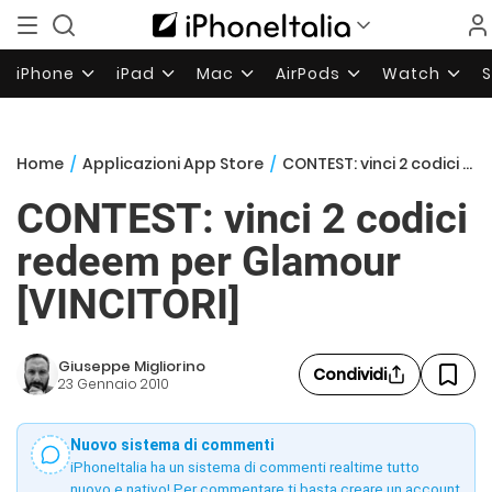
iPhone
iPad
Mac
AirPods
Watch
Home
/
Applicazioni App Store
/
CONTEST: vinci 2 codici redeem per Glamour [VINCITORI]
CONTEST: vinci 2 codici
redeem per Glamour
[VINCITORI]
Giuseppe Migliorino
Condividi
23 Gennaio 2010
Nuovo sistema di commenti
iPhoneItalia ha un sistema di commenti realtime tutto
nuovo e nativo! Per commentare ti basta creare un account