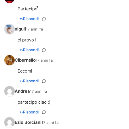
Partecipo!
Rispondi
niguli
17 anni fa
ci provo !
Rispondi
Cibernello
17 anni fa
Eccomi
Rispondi
Andrea
17 anni fa
partecipo ciao :)
Rispondi
Ezio Borciani
17 anni fa