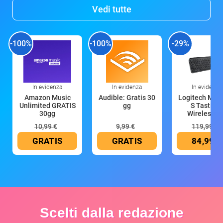
Vedi tutte
-100%
-100%
-29%
In evidenza
In evidenza
In evidenza
Amazon Music
Audible: Gratis 30
Logitech MX 
Unlimited GRATIS
gg
S Tastiera
30gg
Wireless (G
10,99 €
9,99 €
119,99 €
GRATIS
GRATIS
84,99 €
Scelti dalla redazione