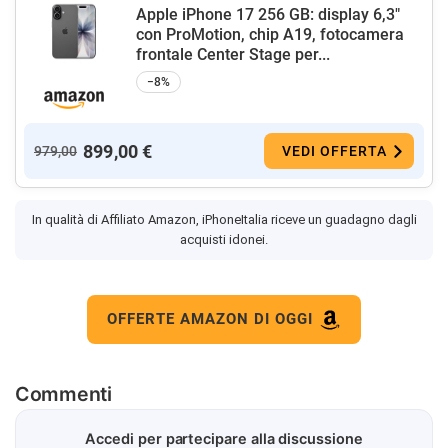
Apple iPhone 17 256 GB: display 6,3"
con ProMotion, chip A19, fotocamera
frontale Center Stage per...
−8%
899,00 €
979,00
VEDI OFFERTA
In qualità di Affiliato Amazon, iPhoneItalia riceve un guadagno dagli
acquisti idonei.
OFFERTE AMAZON DI OGGI
Commenti
Accedi per partecipare alla discussione