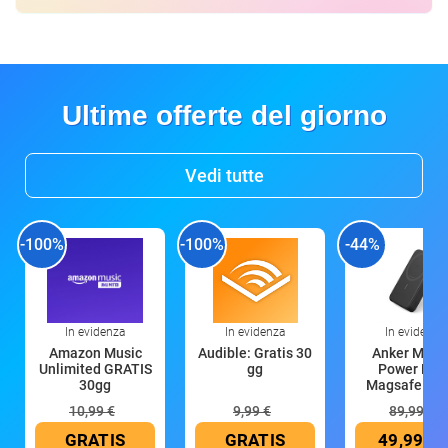
Ultime offerte del giorno
Vedi tutte
-100%
-100%
-44%
In evidenza
In evidenza
In evidenza
Amazon Music
Audible: Gratis 30
Anker Mag
Unlimited GRATIS
gg
Power Ban
30gg
Magsafe 10
mAh
10,99 €
9,99 €
89,99 €
GRATIS
GRATIS
49,99 €