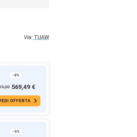
Via:
TUAW
−8%
569,49 €
19,00
VEDI OFFERTA
−6%