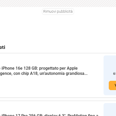
Rimuovi pubblicità
ati
 iPhone 16e 128 GB: progettato per Apple
ligence, con chip A18, un’autonomia grandiosa...
6
 iPhone 17 Pro 256 GB: display 6,3", ProMotion fino a