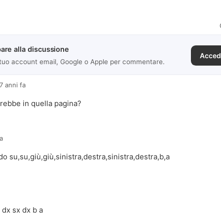
are alla discussione
Acced
 tuo account email, Google o Apple per commentare.
7 anni fa
rebbe in quella pagina?
fa
do su,su,giù,giù,sinistra,destra,sinistra,destra,b,a
 dx sx dx b a