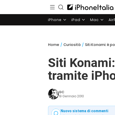
iPhone
iPad
Mac
Ai
Home
/
Curiosità
/
Siti Konami: è p
Siti Konami
tramite iPh
GC
19 Gennaio 2010
Nuovo sistema di commenti