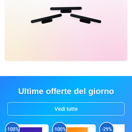
Ultime offerte del giorno
Vedi tutte
-100%
-100%
-29%