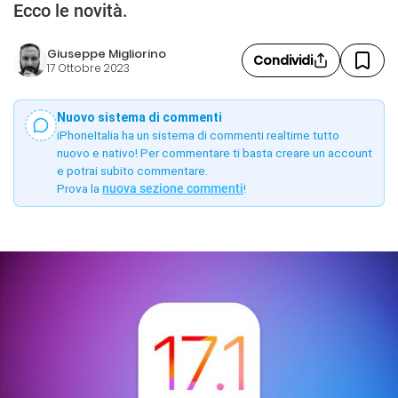
Ecco le novità.
Giuseppe Migliorino
Condividi
17 Ottobre 2023
Nuovo sistema di commenti
iPhoneItalia ha un sistema di commenti realtime tutto
nuovo e nativo! Per commentare ti basta creare un account
e potrai subito commentare.
Prova la
nuova sezione commenti
!