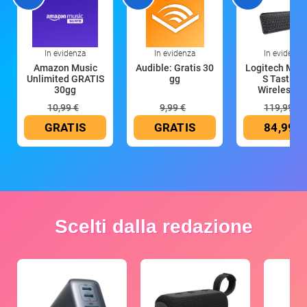
In evidenza
In evidenza
In evidenza
Amazon Music
Audible: Gratis 30
Logitech MX 
Unlimited GRATIS
gg
S Tastiera
30gg
Wireless (G
10,99 €
9,99 €
119,99 €
GRATIS
GRATIS
84,99 €
Scelti dalla redazione