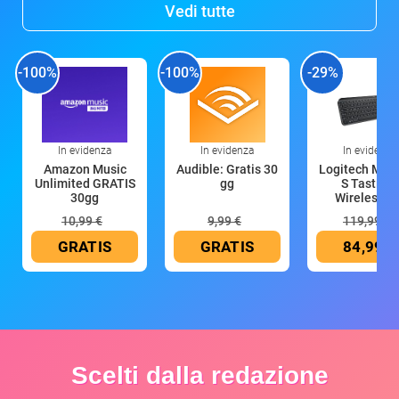
Vedi tutte
-100%
-100%
-29%
In evidenza
In evidenza
In evidenza
Amazon Music
Audible: Gratis 30
Logitech MX 
Unlimited GRATIS
gg
S Tastiera
30gg
Wireless (G
10,99 €
9,99 €
119,99 €
GRATIS
GRATIS
84,99 €
Scelti dalla redazione