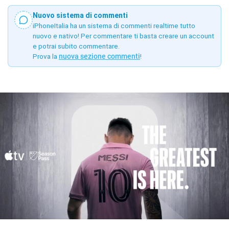
Nuovo sistema di commenti
iPhoneItalia ha un sistema di commenti realtime tutto
nuovo e nativo! Per commentare ti basta creare un account
e potrai subito commentare.
Prova la
nuova sezione commenti
!