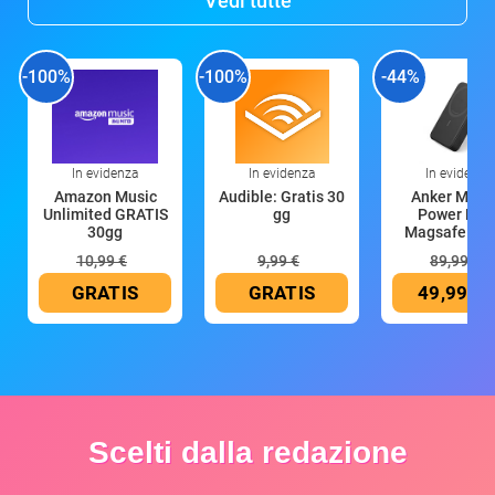
Vedi tutte
-100%
-100%
-44%
In evidenza
In evidenza
In evidenza
Amazon Music
Audible: Gratis 30
Anker Mag
Unlimited GRATIS
gg
Power Ban
30gg
Magsafe 10
mAh
10,99 €
9,99 €
89,99 €
GRATIS
GRATIS
49,99 €
Scelti dalla redazione