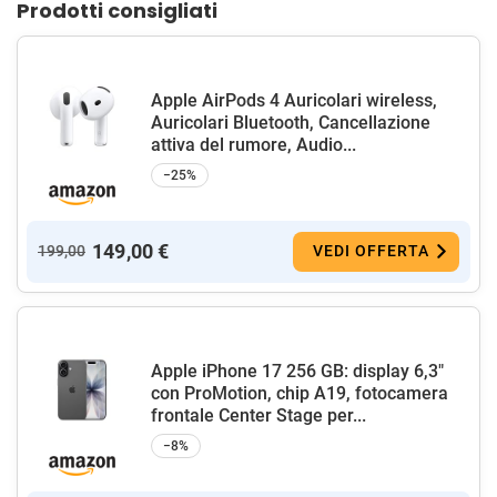
Prodotti consigliati
Apple AirPods 4 Auricolari wireless,
Auricolari Bluetooth, Cancellazione
attiva del rumore, Audio...
−25%
149,00 €
199,00
VEDI OFFERTA
Apple iPhone 17 256 GB: display 6,3"
con ProMotion, chip A19, fotocamera
frontale Center Stage per...
−8%