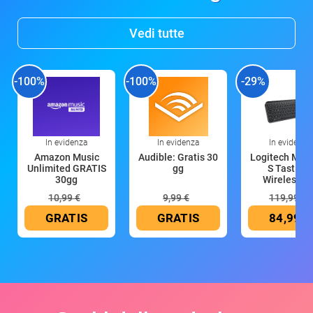
Vedi tutte
-100%
-100%
-29%
In evidenza
In evidenza
In evidenza
Amazon Music
Audible: Gratis 30
Logitech MX 
Unlimited GRATIS
gg
S Tastiera
30gg
Wireless (G
10,99 €
9,99 €
119,99 €
GRATIS
GRATIS
84,99 €