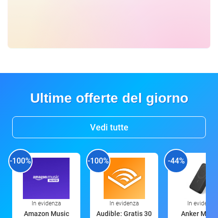
Ultime offerte del giorno
Vedi tutte
-100%
-100%
-44%
In evidenza
In evidenza
In evidenza
Amazon Music
Audible: Gratis 30
Anker Mag