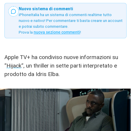
Nuovo sistema di commenti
iPhoneItalia ha un sistema di commenti realtime tutto
nuovo e nativo! Per commentare ti basta creare un account
e potrai subito commentare.
Prova la
nuova sezione commenti
!
Apple TV+ ha condiviso nuove informazioni su
“
Hijack
“, un thriller in sette parti interpretato e
prodotto da Idris Elba.