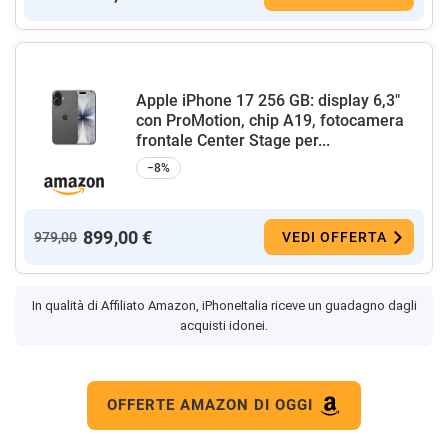
Apple iPhone 17 256 GB: display 6,3"
con ProMotion, chip A19, fotocamera
frontale Center Stage per...
−8%
899,00 €
979,00
VEDI OFFERTA
In qualità di Affiliato Amazon, iPhoneItalia riceve un guadagno dagli
acquisti idonei.
OFFERTE AMAZON DI OGGI