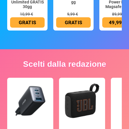
Unlimited GRATIS
gg
Power Ban
30gg
Magsafe 10
mAh
10,99 €
9,99 €
89,99 €
GRATIS
GRATIS
49,99 €
Scelti dalla redazione