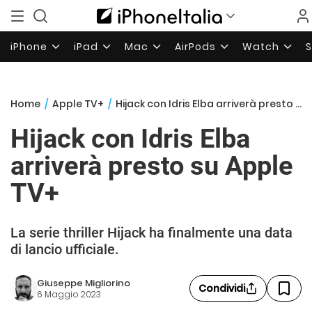
iPhone
iPad
Mac
AirPods
Watch
Home
/
Apple TV+
/
Hijack con Idris Elba arriverà presto su Apple TV+
Hijack con Idris Elba
arriverà presto su Apple
TV+
La serie thriller Hijack ha finalmente una data
di lancio ufficiale.
Giuseppe Migliorino
Condividi
6 Maggio 2023